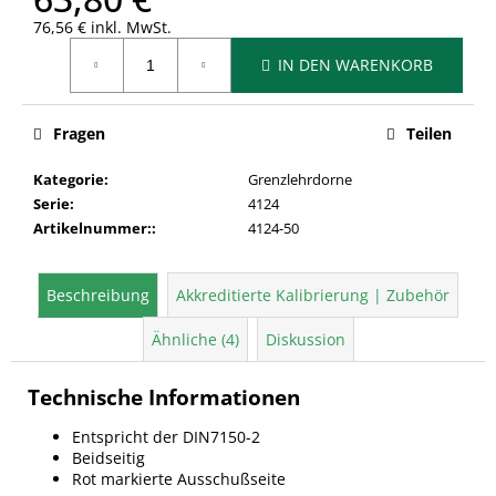
76,56 € inkl. MwSt.
Verkaufspreis:
IN DEN WARENKORB
Fragen
Teilen
Kategorie
:
Grenzlehrdorne
Serie
:
4124
Artikelnummer:
:
4124-50
Beschreibung
Akkreditierte Kalibrierung | Zubehör
Ähnliche (4)
Diskussion
Technische Informationen
Entspricht der DIN7150-2
Beidseitig
Rot markierte Ausschußseite