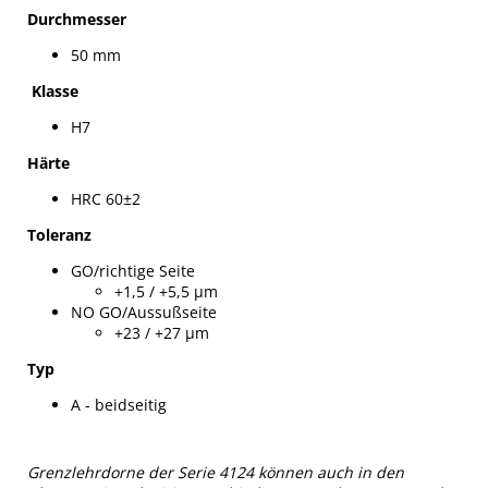
Durchmesser
50 mm
Klasse
H7
Härte
HRC 60±2
Toleranz
GO/richtige Seite
+1,5 / +5,5 µm
NO GO/Aussußseite
+23 / +27 µm
Typ
A - beidseitig
Grenzlehrdorne der Serie 4124 können auch in den