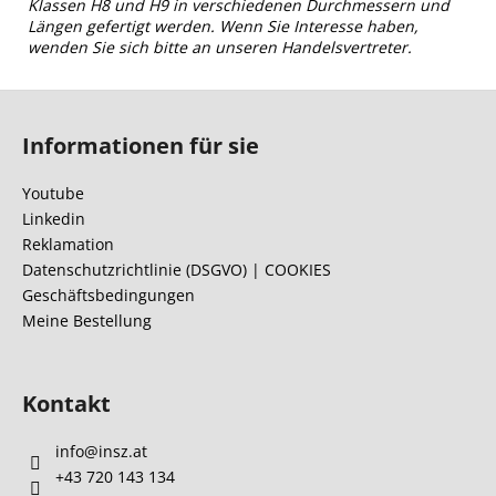
Klassen H8 und H9 in verschiedenen Durchmessern und
Längen gefertigt werden. Wenn Sie Interesse haben,
wenden Sie sich bitte an unseren Handelsvertreter.
F
u
Informationen für sie
ß
z
Youtube
e
Linkedin
i
Reklamation
l
Datenschutzrichtlinie (DSGVO) | COOKIES
Geschäftsbedingungen
e
Meine Bestellung
Kontakt
info
@
insz.at
+43 720 143 134