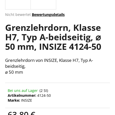
Die
Nicht bewertet
Bewertungsdetails
durchschnittliche
SUCHEN
Grenzlehrdorn, Klasse
Produktbewertung
ist
H7, Typ A-beidseitig, ⌀
0,0
von
W
50 mm, INSIZE 4124-50
5
i
Sternen.
r
e
Grenzlehrdorn von INSIZE, Klasse H7, Typ A-
m
beidseitig,
p
⌀ 50 mm
f
e
h
Bei uns auf Lager
(2 St)
l
Artikelnummer:
4124-50
e
Marke:
INSIZE
n
63,80 €