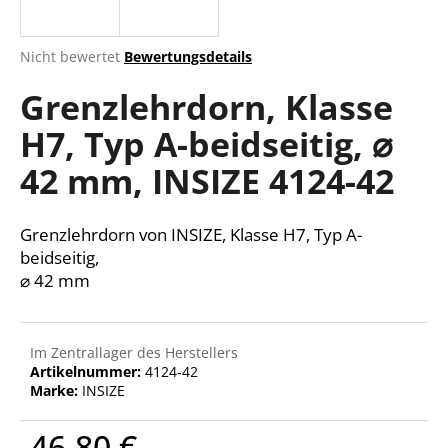
Die
Nicht bewertet
Bewertungsdetails
durchschnittliche
SUCHEN
Grenzlehrdorn, Klasse
Produktbewertung
ist
H7, Typ A-beidseitig, ⌀
0,0
von
W
42 mm, INSIZE 4124-42
5
i
Sternen.
r
e
Grenzlehrdorn von INSIZE, Klasse H7, Typ A-
m
beidseitig,
p
⌀ 42 mm
f
e
h
Im Zentrallager des Herstellers
l
Artikelnummer:
4124-42
e
Marke:
INSIZE
n
46,80 €