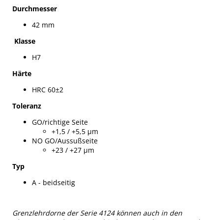
Durchmesser
42 mm
Klasse
H7
Härte
HRC 60±2
Toleranz
GO/richtige Seite
+1,5 / +5,5 µm
NO GO/Aussußseite
+23 / +27 µm
Typ
A - beidseitig
Grenzlehrdorne der Serie 4124 können auch in den