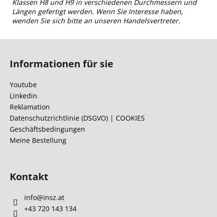
Klassen H8 und H9 in verschiedenen Durchmessern und
Längen gefertigt werden. Wenn Sie Interesse haben,
wenden Sie sich bitte an unseren Handelsvertreter.
F
u
Informationen für sie
ß
z
Youtube
e
Linkedin
i
Reklamation
l
Datenschutzrichtlinie (DSGVO) | COOKIES
Geschäftsbedingungen
e
Meine Bestellung
Kontakt
info
@
insz.at
+43 720 143 134