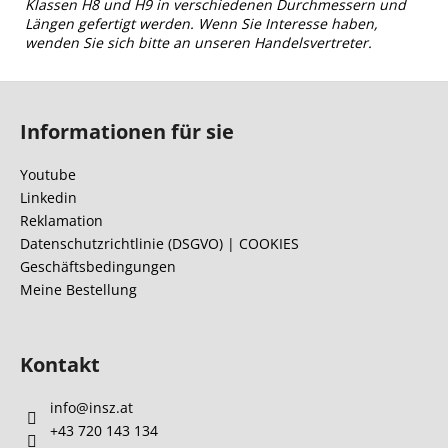
Klassen H8 und H9 in verschiedenen Durchmessern und
Längen gefertigt werden. Wenn Sie Interesse haben,
wenden Sie sich bitte an unseren Handelsvertreter.
F
u
Informationen für sie
ß
z
Youtube
e
Linkedin
i
Reklamation
l
Datenschutzrichtlinie (DSGVO) | COOKIES
Geschäftsbedingungen
e
Meine Bestellung
Kontakt
info
@
insz.at
+43 720 143 134