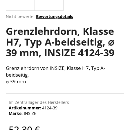
Die
Nicht bewertet
Bewertungsdetails
durchschnittliche
SUCHEN
Grenzlehrdorn, Klasse
Produktbewertung
ist
H7, Typ A-beidseitig, ⌀
0,0
von
W
39 mm, INSIZE 4124-39
5
i
Sternen.
r
e
Grenzlehrdorn von INSIZE, Klasse H7, Typ A-
m
beidseitig,
p
⌀ 39 mm
f
e
h
Im Zentrallager des Herstellers
l
Artikelnummer:
4124-39
e
Marke:
INSIZE
n
52,30 €