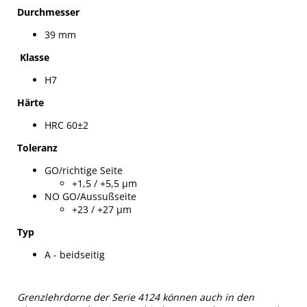
Durchmesser
39 mm
Klasse
H7
Härte
HRC 60±2
Toleranz
GO/richtige Seite
+1,5 / +5,5 µm
NO GO/Aussußseite
+23 / +27 µm
Typ
A - beidseitig
Grenzlehrdorne der Serie 4124 können auch in den