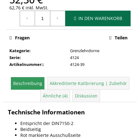
62,76 € inkl. MwSt.
Verkaufspreis:
IN DEN WARENKORB
Fragen
Teilen
Kategorie
:
Grenzlehrdorne
Serie
:
4124
Artikelnummer:
:
4124-39
Beschreibung
Akkreditierte Kalibrierung | Zubehör
Ähnliche (4)
Diskussion
Technische Informationen
Entspricht der DIN7150-2
Beidseitig
Rot markierte Ausschußseite