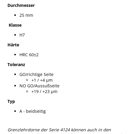
Durchmesser
25 mm
Klasse
H7
Härte
HRC 60±2
Toleranz
GO/richtige Seite
+1 / +4 µm
NO GO/Aussußseite
+19 / +23 µm
Typ
A - beidseitig
Grenzlehrdorne der Serie 4124 können auch in den