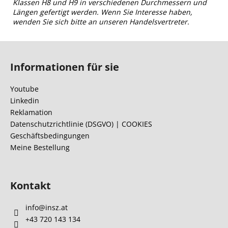
Klassen H8 und H9 in verschiedenen Durchmessern und
Längen gefertigt werden. Wenn Sie Interesse haben,
wenden Sie sich bitte an unseren Handelsvertreter.
F
u
Informationen für sie
ß
z
Youtube
e
Linkedin
i
Reklamation
l
Datenschutzrichtlinie (DSGVO) | COOKIES
Geschäftsbedingungen
e
Meine Bestellung
Kontakt
info
@
insz.at
+43 720 143 134