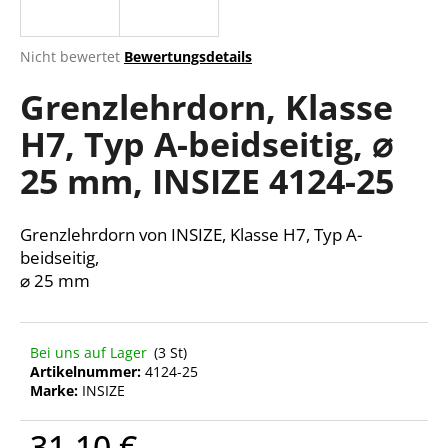
Die
Nicht bewertet
Bewertungsdetails
durchschnittliche
SUCHEN
Grenzlehrdorn, Klasse
Produktbewertung
ist
H7, Typ A-beidseitig, ⌀
0,0
von
W
25 mm, INSIZE 4124-25
5
i
Sternen.
r
e
Grenzlehrdorn von INSIZE, Klasse H7, Typ A-
m
beidseitig,
p
⌀ 25 mm
f
e
h
Bei uns auf Lager
(3 St)
l
Artikelnummer:
4124-25
e
Marke:
INSIZE
n
31,10 €