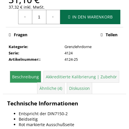
37,32 € inkl. MwSt.
Verkaufspreis:
IN DEN WARENKORB
Fragen
Teilen
Kategorie
:
Grenzlehrdorne
Serie
:
4124
Artikelnummer:
:
4124-25
Beschreibung
Akkreditierte Kalibrierung | Zubehör
Ähnliche (4)
Diskussion
Technische Informationen
Entspricht der DIN7150-2
Beidseitig
Rot markierte Ausschußseite