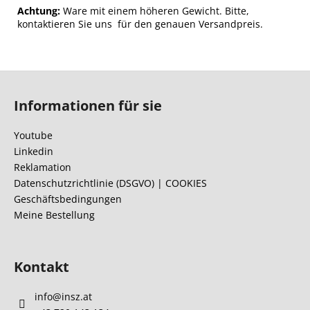
Achtung:
Ware mit einem höheren Gewicht. Bitte,
kontaktieren Sie uns für den genauen Versandpreis.
F
u
Informationen für sie
ß
z
Youtube
e
Linkedin
i
Reklamation
l
Datenschutzrichtlinie (DSGVO) | COOKIES
Geschäftsbedingungen
e
Meine Bestellung
Kontakt
info
@
insz.at