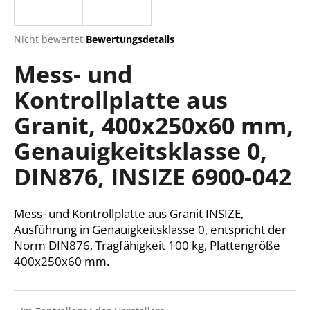
Die
Nicht bewertet
Bewertungsdetails
durchschnittliche
SUCHEN
Mess- und
Produktbewertung
ist
Kontrollplatte aus
0,0
von
W
Granit, 400x250x60 mm,
5
i
Sternen.
r
Genauigkeitsklasse 0,
e
DIN876, INSIZE 6900-042
m
p
f
Mess- und Kontrollplatte aus Granit INSIZE,
e
Ausführung in Genauigkeitsklasse 0, entspricht der
h
Norm DIN876, Tragfähigkeit 100 kg, Plattengröße
l
400x250x60 mm.
e
n