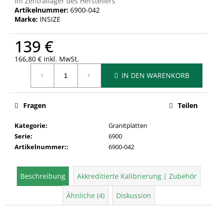
Im Zentrallager des Herstellers
Artikelnummer:
6900-042
Marke:
INSIZE
139 €
166,80 € inkl. MwSt.
Verkaufspreis:
IN DEN WARENKORB
Fragen
Teilen
Kategorie
:
Granitplatten
Serie
:
6900
Artikelnummer:
:
6900-042
Beschreibung
Akkreditierte Kalibrierung | Zubehör
Ähnliche (4)
Diskussion