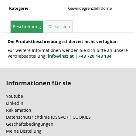
Kategorie
:
Gewindegrenzlehrdorne
Beschreibung
Diskussion
Die Produktbeschreibung ist derzeit nicht verfügbar.
Für weitere Informationen wenden Sie sich bitte an unsere
Vertriebsabteilung:
info@insz.at
| +43 720 143 134
F
u
Informationen für sie
ß
z
Youtube
e
Linkedin
i
Reklamation
l
Datenschutzrichtlinie (DSGVO) | COOKIES
Geschäftsbedingungen
e
Meine Bestellung