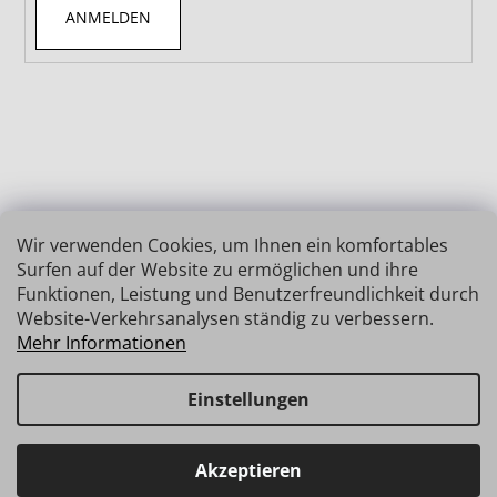
ANMELDEN
Wir verwenden Cookies, um Ihnen ein komfortables
Surfen auf der Website zu ermöglichen und ihre
Funktionen, Leistung und Benutzerfreundlichkeit durch
Website-Verkehrsanalysen ständig zu verbessern.
Mehr Informationen
Einstellungen
Erstellt von Shoptet
Copyright 2026
INSIZE | MESSTECHNIK
. Alle Rechte
Haben Sie Fragen? Wir stehen Ihnen gerne zur Verfügung →
Akzeptieren
vorbehalten.
schnelle Verbindung: info@insz.at