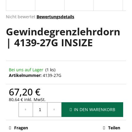
Die
Nicht bewertet
Bewertungsdetails
durchschnittliche
SUCHEN
Gewindegrenzlehrdorn
Produktbewertung
ist
| 4139-27G INSIZE
0,0
von
W
5
i
Sternen.
r
e
Bei uns auf Lager
(1 ks)
m
Artikelnummer:
4139-27G
p
f
67,20 €
e
h
80,64 € inkl. MwSt.
Verkaufspreis:
l
IN DEN WARENKORB
e
n
Fragen
Teilen