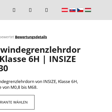
Suchen
Login
Warenkorb
bewertet
Bewertungsdetails
chnittliche
windegrenzlehrdor
ktbewertung
 Klasse 6H | INSIZE
30
n.
degrenzlehrdorn von INSIZE, Klasse 6H,
 von M0,8 bis M68.
ARIANTE WÄHLEN