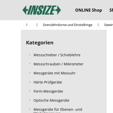
W
Zum
Inhalt
a
ONLINE Shop
S
springen
Zurück
Zurück
r
zum
zum
e
Startseite
Grenzlehrdorne und Einstellringe
Gewin
n
Einkaufen
Einkaufen
S
k
e
o
Kategorien
Kategorien
i
überspringen
r
t
b
Messschieber / Schieblehre
e
n
Messschrauben / Mikrometer
l
Messgeräte mit Messuhr
e
Härte-Prüfgeräte
i
s
Form-Messgeräte
t
Optische Messgeräte
e
Messgeräte für Ebenen- und