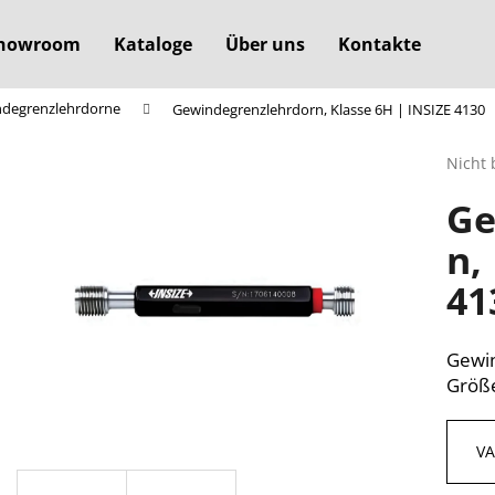
howroom
Kataloge
Über uns
Kontakte
degrenzlehrdorne
Gewindegrenzlehrdorn, Klasse 6H | INSIZE 4130
Was suchen Sie?
Die
Nicht 
durchs
Ge
Produ
SUCHEN
ist
n,
0,0
von
41
5
Wir empfehlen
Sterne
Gewin
Größe
V