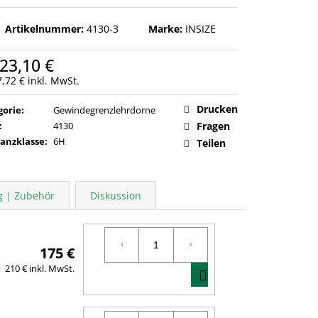
Artikelnummer:
4130-3
Marke:
INSIZE
23,10 €
7,72 €
inkl. MwSt.
ufspreis:
Drucken
gorie
:
Gewindegrenzlehrdorne
:
4130
Fragen
ranzklasse
:
6H
Teilen
ng | Zubehör
Diskussion
175 €
IN
210 € inkl. MwSt.
DEN
WARENKORB