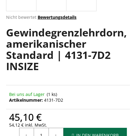
Die
Nicht bewertet
Bewertungsdetails
durchschnittliche
SUCHEN
Gewindegrenzlehrdorn,
Produktbewertung
ist
amerikanischer
0,0
von
W
Standard | 4131-7D2
5
i
Sternen.
r
INSIZE
e
m
p
f
Bei uns auf Lager
(1 ks)
e
Artikelnummer:
4131-7D2
h
l
45,10 €
e
n
54,12 € inkl. MwSt.
Verkaufspreis:
IN DEN WARENKORB