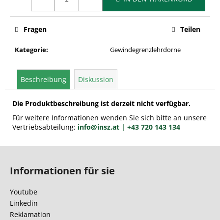
Fragen
Teilen
Kategorie
:
Gewindegrenzlehrdorne
Beschreibung
Diskussion
Die Produktbeschreibung ist derzeit nicht verfügbar.
Für weitere Informationen wenden Sie sich bitte an unsere
Vertriebsabteilung:
info@insz.at
| +43 720 143 134
F
u
Informationen für sie
ß
z
Youtube
e
Linkedin
i
Reklamation