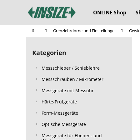
W
Zum
Inhalt
a
ONLINE Shop
S
springen
Zurück
Zurück
r
zum
zum
e
Startseite
Grenzlehrdorne und Einstellringe
Gewin
n
Einkaufen
Einkaufen
S
k
e
o
Kategorien
Kategorien
i
überspringen
r
t
b
Messschieber / Schieblehre
e
n
Messschrauben / Mikrometer
l
Messgeräte mit Messuhr
e
Härte-Prüfgeräte
i
s
Form-Messgeräte
t
Optische Messgeräte
e
Messgeräte für Ebenen- und