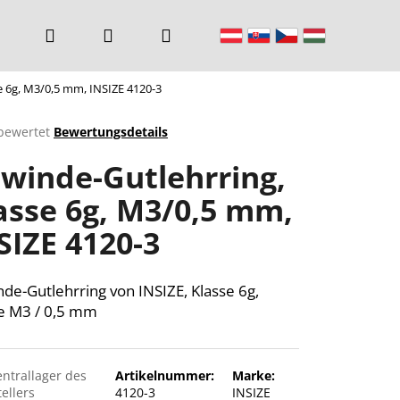
Suchen
Login
Warenkorb
e 6g, M3/0,5 mm, INSIZE 4120-3
bewertet
Bewertungsdetails
chnittliche
winde-Gutlehrring,
ktbewertung
asse 6g, M3/0,5 mm,
SIZE 4120-3
n.
de-Gutlehrring von INSIZE, Klasse 6g,
e M3 / 0,5 mm
entrallager des
Artikelnummer:
Marke:
ellers
4120-3
INSIZE