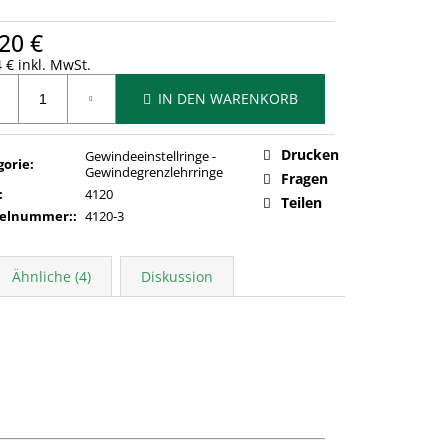
20 €
 € inkl. MwSt.
ufspreis:
IN DEN WARENKORB
Drucken
Gewindeeinstellringe -
gorie
:
Gewindegrenzlehrringe
Fragen
:
4120
Teilen
kelnummer:
:
4120-3
Ähnliche (4)
Diskussion