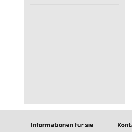
F
u
Informationen für sie
Kont
ß