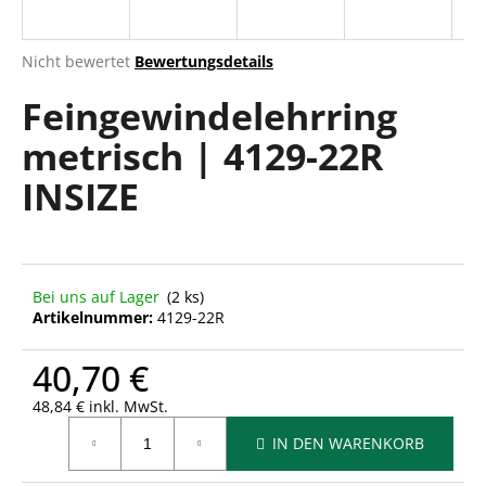
Die
Nicht bewertet
Bewertungsdetails
durchschnittliche
SUCHEN
Feingewindelehrring
Produktbewertung
ist
metrisch | 4129-22R
0,0
von
W
INSIZE
5
i
Sternen.
r
e
m
p
Bei uns auf Lager
(2 ks)
f
Artikelnummer:
4129-22R
e
h
40,70 €
l
48,84 € inkl. MwSt.
e
Verkaufspreis:
n
IN DEN WARENKORB