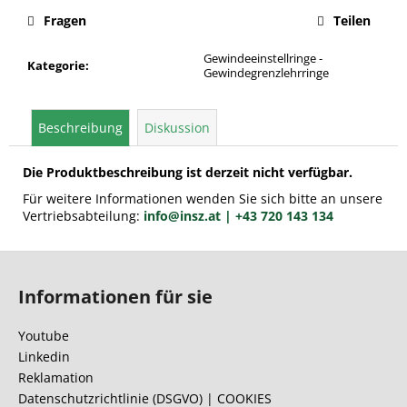
Fragen
Teilen
Gewindeeinstellringe -
Kategorie
:
Gewindegrenzlehrringe
Beschreibung
Diskussion
Die Produktbeschreibung ist derzeit nicht verfügbar.
Für weitere Informationen wenden Sie sich bitte an unsere
Vertriebsabteilung:
info@insz.at
| +43 720 143 134
F
u
Informationen für sie
ß
z
Youtube
e
Linkedin
i
Reklamation
l
Datenschutzrichtlinie (DSGVO) | COOKIES