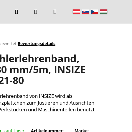
Suchen
Login
Warenkorb
bewertet
Bewertungsdetails
chnittliche
hlerlehrenband,
ktbewertung
80 mm/5m, INSIZE
21-80
n.
rlehrenband von INSIZE wird als
nzplättchen zum Justieren und Ausrichten
erkstücken und Maschinenteilen benutzt
uns auf Lager
Artikelnummer:
Marke: