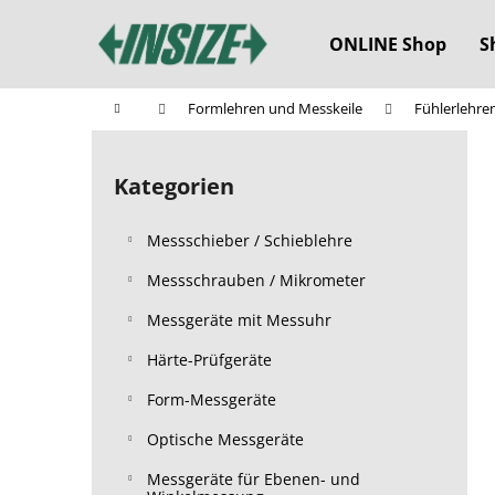
W
Zum
Inhalt
a
ONLINE Shop
S
springen
Zurück
Zurück
r
zum
zum
e
Startseite
Formlehren und Messkeile
Fühlerlehre
n
Einkaufen
Einkaufen
S
k
e
o
Kategorien
Kategorien
i
überspringen
r
t
b
Messschieber / Schieblehre
e
n
Messschrauben / Mikrometer
l
Messgeräte mit Messuhr
e
Härte-Prüfgeräte
i
s
Form-Messgeräte
t
Optische Messgeräte
e
Messgeräte für Ebenen- und