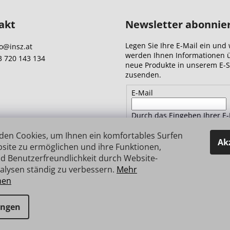
akt
Newsletter abonnie
Legen Sie Ihre E-Mail ein und 
o
@
insz.at
werden Ihnen Informationen 
3 720 143 134
neue Produkte in unserem E-
zusenden.
E-Mail
Durch das Eingeben Ihrer E-
Adresse stimmen Sie
den
Datenschutzbestimmungen 
den Cookies, um Ihnen ein komfortables Surfen
Ak
site zu ermöglichen und ihre Funktionen,
d Benutzerfreundlichkeit durch Website-
ANMELDEN
alysen ständig zu verbessern.
Mehr
nen
e vorbehalten.
ungen