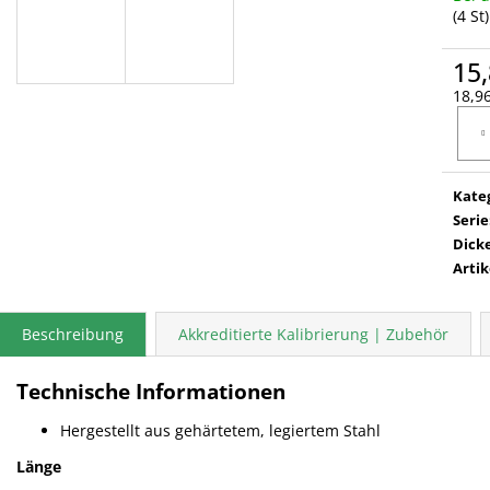
(4 St)
15,
18,96
Verka
Kate
Serie
Dick
Arti
Beschreibung
Akkreditierte Kalibrierung | Zubehör
Technische Informationen
Hergestellt aus gehärtetem, legiertem Stahl
Länge