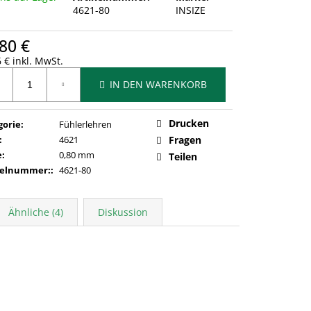
4621-80
INSIZE
80 €
 € inkl. MwSt.
ufspreis:
IN DEN WARENKORB
Drucken
gorie
:
Fühlerlehren
:
4621
Fragen
e
:
0,80 mm
Teilen
kelnummer:
:
4621-80
Ähnliche (4)
Diskussion