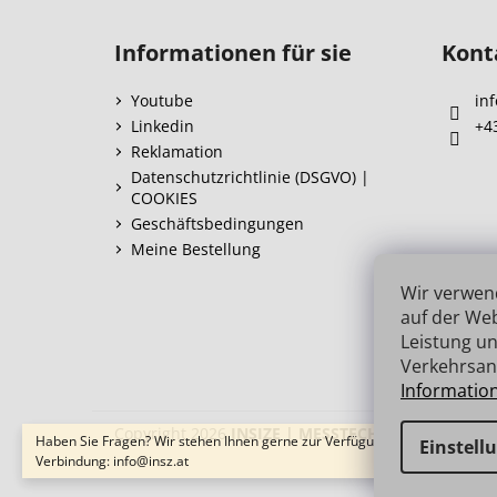
F
u
Informationen für sie
Kont
ß
z
Youtube
inf
e
Linkedin
+4
i
Reklamation
l
Datenschutzrichtlinie (DSGVO) |
COOKIES
e
Geschäftsbedingungen
Meine Bestellung
Wir verwen
auf der Web
Leistung un
Verkehrsan
Informatio
Copyright 2026
INSIZE | MESSTECHNIK
. Alle Recht
Haben Sie Fragen? Wir stehen Ihnen gerne zur Verfügung → schnelle
Einstell
Verbindung: info@insz.at