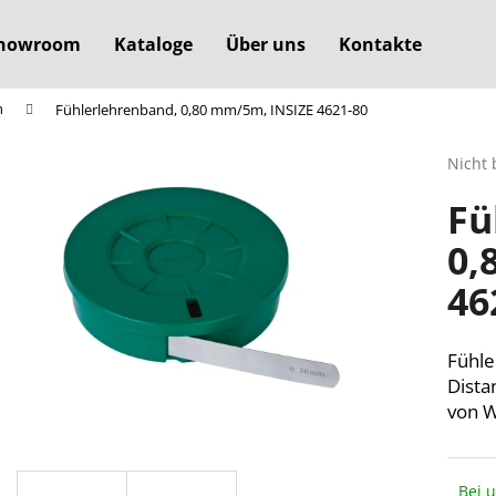
howroom
Kataloge
Über uns
Kontakte
n
Fühlerlehrenband, 0,80 mm/5m, INSIZE 4621-80
Was suchen Sie?
Die
Nicht 
durchs
Fü
Produ
SUCHEN
ist
0,
0,0
von
46
5
Wir empfehlen
Sterne
Fühle
Dista
von W
Bei 