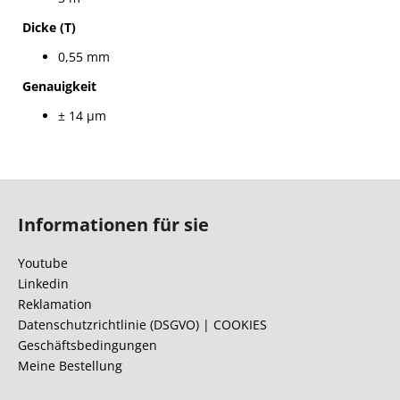
Dicke (T)
0,55 mm
Genauigkeit
± 14 µm
F
u
Informationen für sie
ß
z
Youtube
e
Linkedin
i
Reklamation
l
Datenschutzrichtlinie (DSGVO) | COOKIES
Geschäftsbedingungen
e
Meine Bestellung