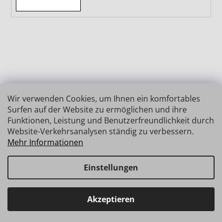
Wir verwenden Cookies, um Ihnen ein komfortables
Surfen auf der Website zu ermöglichen und ihre
Funktionen, Leistung und Benutzerfreundlichkeit durch
Website-Verkehrsanalysen ständig zu verbessern.
Mehr Informationen
Einstellungen
Erstellt von Shoptet
Copyright 2026
INSIZE | MESSTECHNIK
. Alle Rechte
Haben Sie Fragen? Wir stehen Ihnen gerne zur Verfügung →
Akzeptieren
vorbehalten.
schnelle Verbindung: info@insz.at