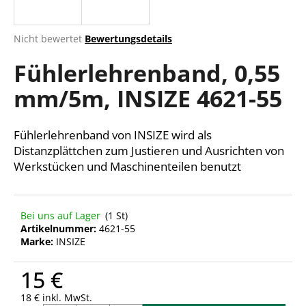
Die
Nicht bewertet
Bewertungsdetails
durchschnittliche
SUCHEN
Fühlerlehrenband, 0,55
Produktbewertung
ist
mm/5m, INSIZE 4621-55
0,0
von
W
5
i
Sternen.
Fühlerlehrenband von INSIZE wird als
r
Distanzplättchen zum Justieren und Ausrichten von
e
Werkstücken und Maschinenteilen benutzt
m
p
f
e
Bei uns auf Lager
(1 St)
Artikelnummer:
4621-55
h
Marke:
INSIZE
l
e
15 €
n
18 € inkl. MwSt.