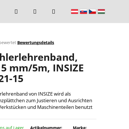
Suchen
Login
Warenkorb
bewertet
Bewertungsdetails
chnittliche
hlerlehrenband,
ktbewertung
15 mm/5m, INSIZE
21-15
n.
rlehrenband von INSIZE wird als
nzplättchen zum Justieren und Ausrichten
erkstücken und Maschinenteilen benutzt
uns auf Lager
Artikelnummer:
Marke: