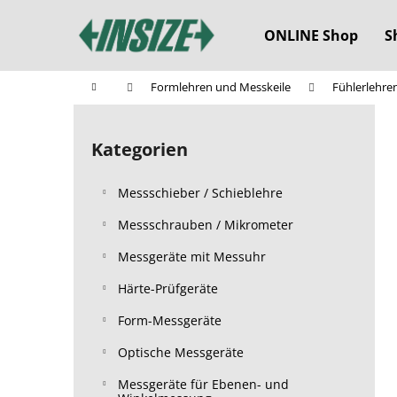
W
Zum
Inhalt
a
ONLINE Shop
S
springen
Zurück
Zurück
r
zum
zum
e
Startseite
Formlehren und Messkeile
Fühlerlehre
n
Einkaufen
Einkaufen
S
k
e
o
Kategorien
Kategorien
i
überspringen
r
t
b
Messschieber / Schieblehre
e
n
Messschrauben / Mikrometer
l
Messgeräte mit Messuhr
e
Härte-Prüfgeräte
i
s
Form-Messgeräte
t
Optische Messgeräte
e
Messgeräte für Ebenen- und