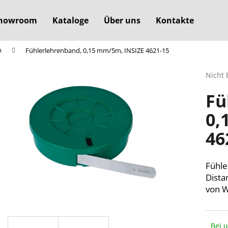
howroom
Kataloge
Über uns
Kontakte
n
Fühlerlehrenband, 0,15 mm/5m, INSIZE 4621-15
Was suchen Sie?
Die
Nicht 
durchs
Fü
Produ
SUCHEN
ist
0,
0,0
von
46
5
Wir empfehlen
Sterne
Fühle
Dista
von W
Bei 