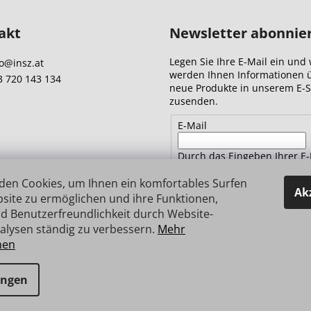
akt
Newsletter abonnie
Legen Sie Ihre E-Mail ein und 
o
@
insz.at
werden Ihnen Informationen 
3 720 143 134
neue Produkte in unserem E-
zusenden.
E-Mail
Durch das Eingeben Ihrer E-
Adresse stimmen Sie
den
Datenschutzbestimmungen 
den Cookies, um Ihnen ein komfortables Surfen
Ak
site zu ermöglichen und ihre Funktionen,
d Benutzerfreundlichkeit durch Website-
ANMELDEN
alysen ständig zu verbessern.
Mehr
nen
e vorbehalten.
ungen