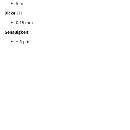
5 m
Dicke (T)
0,15 mm
Genauigkeit
± 6 µm