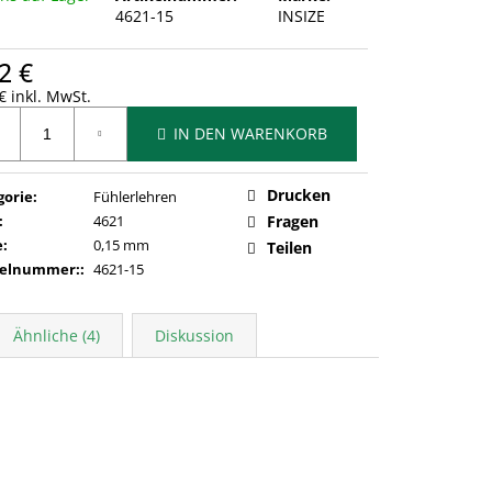
4621-15
INSIZE
2 €
€ inkl. MwSt.
ufspreis:
IN DEN WARENKORB
Drucken
gorie
:
Fühlerlehren
:
4621
Fragen
e
:
0,15 mm
Teilen
kelnummer:
:
4621-15
Ähnliche (4)
Diskussion