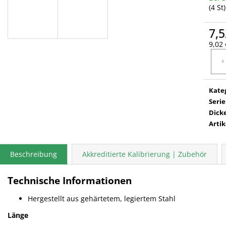
(4 St)
7,5
9,02 
Verka
Kate
Serie
Dick
Arti
Beschreibung
Akkreditierte Kalibrierung | Zubehör
Technische Informationen
Hergestellt aus gehärtetem, legiertem Stahl
Länge