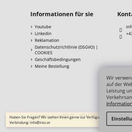
F
u
Informationen für sie
Kont
ß
z
Youtube
inf
e
Linkedin
+4
i
Reklamation
l
Datenschutzrichtlinie (DSGVO) |
COOKIES
e
Geschäftsbedingungen
Meine Bestellung
Wir verwen
auf der Web
Leistung un
Verkehrsan
Informatio
Copyright 2026
INSIZE | MESSTECHNIK
. Alle Recht
Haben Sie Fragen? Wir stehen Ihnen gerne zur Verfügung → schnelle
Einstell
Verbindung: info@insz.at