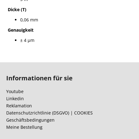
Dicke (T)
0,06 mm
Genauigkeit
± 4 µm
F
u
Informationen für sie
ß
z
Youtube
e
Linkedin
i
Reklamation
l
Datenschutzrichtlinie (DSGVO) | COOKIES
Geschäftsbedingungen
e
Meine Bestellung