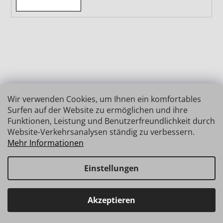
Wir verwenden Cookies, um Ihnen ein komfortables
Surfen auf der Website zu ermöglichen und ihre
Funktionen, Leistung und Benutzerfreundlichkeit durch
Website-Verkehrsanalysen ständig zu verbessern.
Mehr Informationen
Einstellungen
Erstellt von Shoptet
Copyright 2026
INSIZE | MESSTECHNIK
. Alle Rechte
Haben Sie Fragen? Wir stehen Ihnen gerne zur Verfügung →
Akzeptieren
vorbehalten.
schnelle Verbindung: info@insz.at