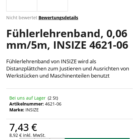
Die
Nicht bewertet
Bewertungsdetails
durchschnittliche
SUCHEN
Fühlerlehrenband, 0,06
Produktbewertung
ist
mm/5m, INSIZE 4621-06
0,0
von
W
5
i
Sternen.
Fühlerlehrenband von INSIZE wird als
r
Distanzplättchen zum Justieren und Ausrichten von
e
Werkstücken und Maschinenteilen benutzt
m
p
f
e
Bei uns auf Lager
(2 St)
Artikelnummer:
4621-06
h
Marke:
INSIZE
l
e
7,43 €
n
8,92 € inkl. MwSt.