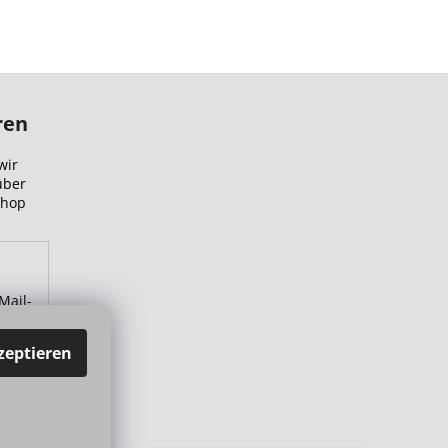
ren
wir
über
Shop
Mail-
zu.
zeptieren