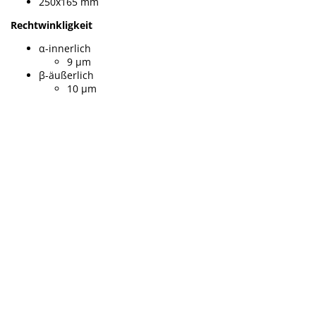
250x165 mm
Rechtwinkligkeit
α-innerlich
9 µm
β-äußerlich
10 µm