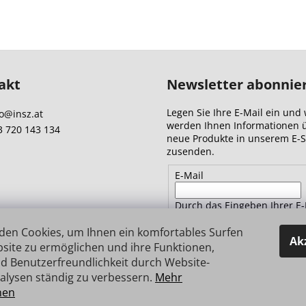
akt
Newsletter abonnie
Legen Sie Ihre E-Mail ein und 
o
@
insz.at
werden Ihnen Informationen 
3 720 143 134
neue Produkte in unserem E-
zusenden.
E-Mail
Durch das Eingeben Ihrer E-
Adresse stimmen Sie
den
Datenschutzbestimmungen 
den Cookies, um Ihnen ein komfortables Surfen
Ak
site zu ermöglichen und ihre Funktionen,
d Benutzerfreundlichkeit durch Website-
ANMELDEN
alysen ständig zu verbessern.
Mehr
nen