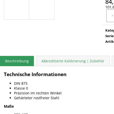
84,
101,6
Verka
Kate
Serie
Arti
Beschreibung
Akkreditierte Kalibrierung | Zubehör
Technische Informationen
DIN 875
Klasse 0
Präzision im rechten Winkel
Gehärteter rostfreier Stahl
Maße