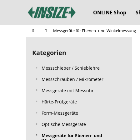
W
Zum
Inhalt
a
ONLINE Shop
S
springen
Zurück
Zurück
r
zum
zum
e
Startseite
Messgeräte für Ebenen- und Winkelmessung
n
Einkaufen
Einkaufen
S
k
e
o
Kategorien
Kategorien
i
überspringen
r
t
b
Messschieber / Schieblehre
e
n
Messschrauben / Mikrometer
l
Messgeräte mit Messuhr
e
Härte-Prüfgeräte
i
s
Form-Messgeräte
t
Optische Messgeräte
e
Messgeräte für Ebenen- und