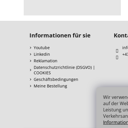
F
u
Informationen für sie
Kont
ß
z
Youtube
inf
e
Linkedin
+4
i
Reklamation
l
Datenschutzrichtlinie (DSGVO) |
COOKIES
e
Geschäftsbedingungen
Meine Bestellung
Wir verwen
auf der Web
Leistung un
Verkehrsan
Informatio