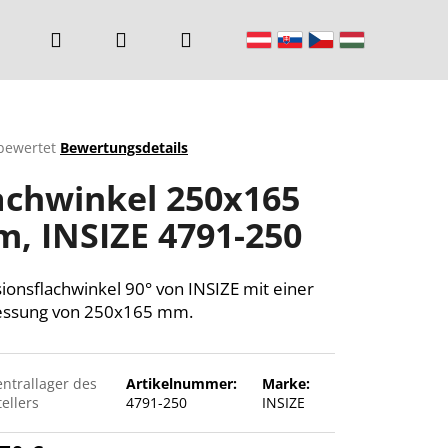
Suchen
Login
Warenkorb
bewertet
Bewertungsdetails
chnittliche
achwinkel 250x165
ktbewertung
, INSIZE 4791-250
n.
sionsflachwinkel 90° von INSIZE mit einer
ssung von 250x165 mm.
entrallager des
Artikelnummer:
Marke:
ellers
4791-250
INSIZE