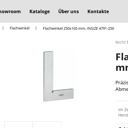
howroom
Kataloge
Über uns
Kontakte
Flachwinkel
Flachwinkel 250x165 mm, INSIZE 4791-250
Was suchen Sie?
Die
Nicht 
durchs
Fl
Produ
SUCHEN
ist
mm
0,0
von
5
Wir empfehlen
Sterne
Präzi
Abme
Im Z
Herst