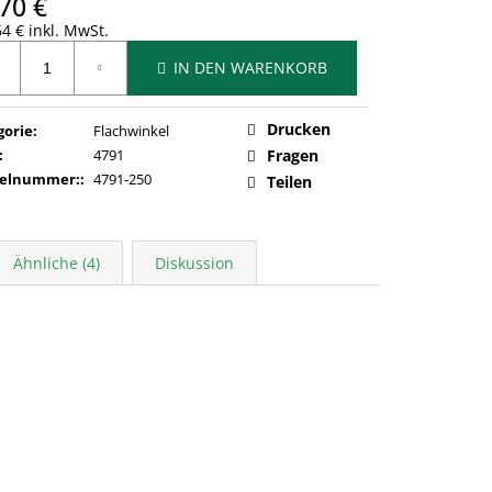
70 €
4 € inkl. MwSt.
ufspreis:
IN DEN WARENKORB
Drucken
gorie
:
Flachwinkel
:
4791
Fragen
kelnummer:
:
4791-250
Teilen
Ähnliche (4)
Diskussion