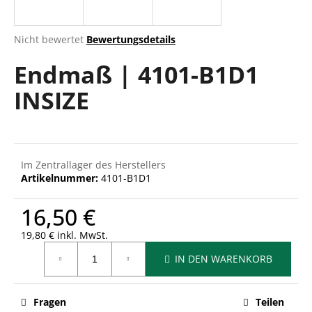
Die
Nicht bewertet
Bewertungsdetails
durchschnittliche
SUCHEN
Endmaß | 4101-B1D1
Produktbewertung
ist
INSIZE
0,0
von
W
5
i
Sternen.
r
e
Im Zentrallager des Herstellers
m
Artikelnummer:
4101-B1D1
p
f
16,50 €
e
h
19,80 € inkl. MwSt.
Verkaufspreis:
l
IN DEN WARENKORB
e
n
Fragen
Teilen