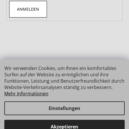
ANMELDEN
Wir verwenden Cookies, um Ihnen ein komfortables
Surfen auf der Website zu ermöglichen und ihre
Funktionen, Leistung und Benutzerfreundlichkeit durch
Website-Verkehrsanalysen ständig zu verbessern.
Mehr Informationen
Einstellungen
Erstellt von Shoptet
Copyright 2026
INSIZE | MESSTECHNIK
. Alle Rechte
Haben Sie Fragen? Wir stehen Ihnen gerne zur Verfügung →
Akzeptieren
vorbehalten.