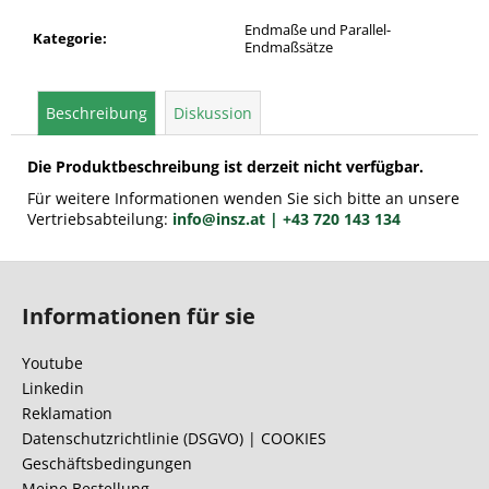
Endmaße und Parallel-
Kategorie
:
Endmaßsätze
Beschreibung
Diskussion
Die Produktbeschreibung ist derzeit nicht verfügbar.
Für weitere Informationen wenden Sie sich bitte an unsere
Vertriebsabteilung:
info@insz.at
| +43 720 143 134
F
u
Informationen für sie
ß
z
Youtube
e
Linkedin
i
Reklamation
l
Datenschutzrichtlinie (DSGVO) | COOKIES
Geschäftsbedingungen
e
Meine Bestellung