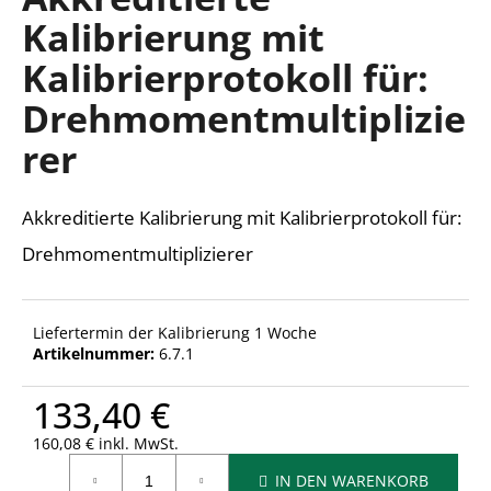
ist
Kalibrierung mit
0,0
von
Kalibrierprotokoll für:
5
SUCHEN
Sternen.
Drehmomentmultiplizie
rer
W
i
Akkreditierte Kalibrierung mit Kalibrierprotokoll für:
r
e
Drehmomentmultiplizierer
m
p
f
Liefertermin der Kalibrierung 1 Woche
e
Artikelnummer:
6.7.1
h
l
133,40 €
e
n
160,08 € inkl. MwSt.
Verkaufspreis:
IN DEN WARENKORB