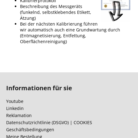
Kalibrierprotokoll
Beschreibung des Messgeräts
(funkelnd, selbstklebendes Etikett,
Ätzung)
Bei der nächsten Kalibrierung führen
wir automatisch auch eine Grundwartung durch
(Entmagnetisierung, Entfettung,
Oberflächenreinigung)
F
u
Informationen für sie
ß
z
Youtube
e
Linkedin
i
Reklamation
l
Datenschutzrichtlinie (DSGVO) | COOKIES
Geschäftsbedingungen
e
Meine Bestellung