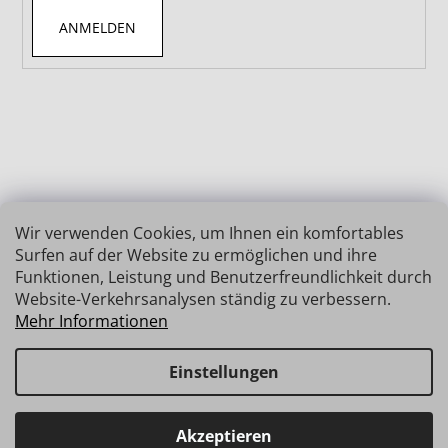
ANMELDEN
Wir verwenden Cookies, um Ihnen ein komfortables
Surfen auf der Website zu ermöglichen und ihre
Funktionen, Leistung und Benutzerfreundlichkeit durch
Website-Verkehrsanalysen ständig zu verbessern.
Mehr Informationen
Einstellungen
Erstellt von Shoptet
Copyright 2026
INSIZE | MESSTECHNIK
. Alle Rechte
Haben Sie Fragen? Wir stehen Ihnen gerne zur Verfügung →
Akzeptieren
vorbehalten.