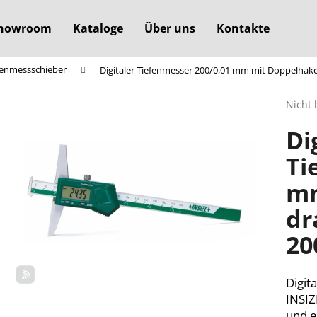
howroom
Kataloge
Über uns
Kontakte
efenmessschieber
Digitaler Tiefenmesser 200/0,01 mm mit Doppelhake
Was suchen Sie?
Die
Nicht 
durchs
Di
Produ
SUCHEN
ist
Ti
0,0
von
mm
5
Wir empfehlen
Sterne
dr
20
Digit
INSIZ
und e