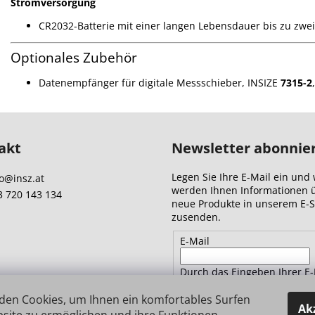
Stromversorgung
CR2032-Batterie mit einer langen Lebensdauer bis zu zwei
Optionales Zubehör
Datenempfänger für digitale Messschieber, INSIZE
7315-2
,
akt
Newsletter abonnie
Legen Sie Ihre E-Mail ein und 
o
@
insz.at
werden Ihnen Informationen 
3 720 143 134
neue Produkte in unserem E-
zusenden.
E-Mail
Durch das Eingeben Ihrer E-
Adresse stimmen Sie
den
den Cookies, um Ihnen ein komfortables Surfen
Datenschutzbestimmungen 
Ak