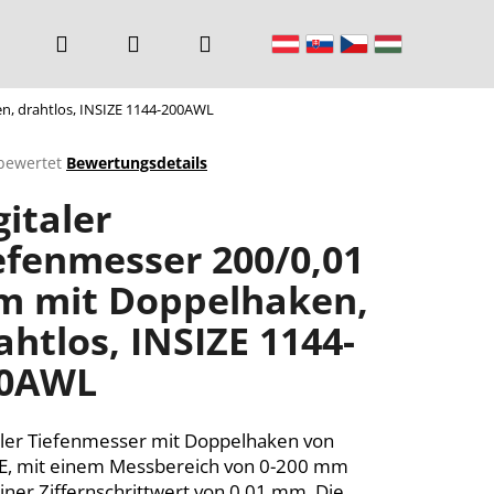
Suchen
Login
Warenkorb
n, drahtlos, INSIZE 1144-200AWL
bewertet
Bewertungsdetails
chnittliche
gitaler
ktbewertung
efenmesser 200/0,01
 mit Doppelhaken,
n.
ahtlos, INSIZE 1144-
0AWL
aler Tiefenmesser mit Doppelhaken von
E, mit einem Messbereich von 0-200 mm
iner Ziffernschrittwert von 0,01 mm. Die