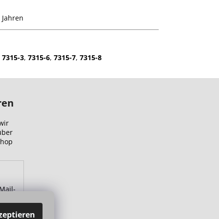
 Jahren
7315-3
,
7315-6
,
7315-7
,
7315-8
ren
wir
über
Shop
Mail-
zu.
zeptieren