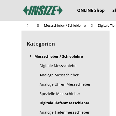
W
Zum
Inhalt
a
ONLINE Shop
S
springen
Zurück
Zurück
r
zum
zum
e
Startseite
Messschieber / Schieblehre
Digitale Ti
n
Einkaufen
Einkaufen
S
k
e
o
Kategorien
Kategorien
i
überspringen
r
t
b
Messschieber / Schieblehre
e
n
Digitale Messschieber
l
Analoge Messschieber
e
Analoge Uhren Messschieber
i
s
Spezielle Messschieber
t
Digitale Tiefenmessschieber
e
Analoge Tiefenmessschieber