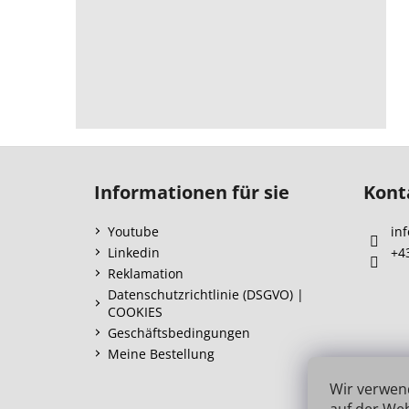
F
u
Informationen für sie
Kont
ß
z
Youtube
inf
e
Linkedin
+4
i
Reklamation
l
Datenschutzrichtlinie (DSGVO) |
COOKIES
e
Geschäftsbedingungen
Meine Bestellung
Wir verwen