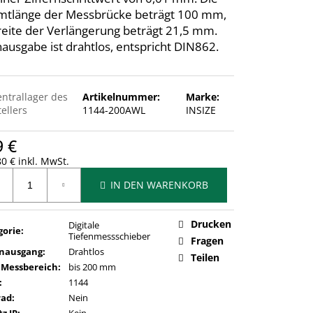
tlänge der Messbrücke beträgt 100 mm,
reite der Verlängerung beträgt 21,5 mm.
ausgabe ist drahtlos, entspricht DIN862.
entrallager des
Artikelnummer:
Marke:
ellers
1144-200AWL
INSIZE
9 €
0 € inkl. MwSt.
ufspreis:
IN DEN WARENKORB
Drucken
Digitale
gorie
:
Tiefenmessschieber
Fragen
nausgang
:
Drahtlos
Teilen
 Messbereich
:
bis 200 mm
:
1144
rad
:
Nein
z IP
:
Kein