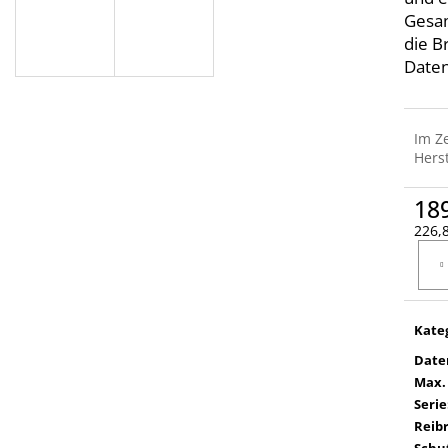
Gesam
die B
Daten
Im Z
Herst
18
226,8
Verka
Kate
Date
Max.
Serie
Reib
Schut