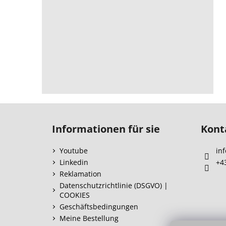
F
u
Informationen für sie
Kont
ß
z
Youtube
inf
e
Linkedin
+4
i
Reklamation
l
Datenschutzrichtlinie (DSGVO) |
COOKIES
e
Geschäftsbedingungen
Meine Bestellung