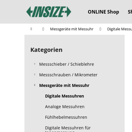
W
Zum
Inhalt
a
ONLINE Shop
S
springen
Zurück
Zurück
r
zum
zum
e
Startseite
Messgeräte mit Messuhr
Digitale Mess
n
Einkaufen
Einkaufen
S
k
e
o
Kategorien
Kategorien
i
überspringen
r
t
b
Messschieber / Schieblehre
e
n
Messschrauben / Mikrometer
l
Messgeräte mit Messuhr
e
Digitale Messuhren
i
s
Analoge Messuhren
t
Fühlhebelmessuhren
e
Digitale Messuhren für