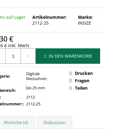
uns auf Lager
Artikelnummer:
Marke:
2112-25
INSIZE
30 €
6 € inkl. MwSt.
ufspreis:
IN DEN WARENKORB
Drucken
Digitale
gorie
:
Messuhren
Fragen
bis 25 mm
Teilen
bereich
:
:
2112
kelnummer:
:
2112-25
Ähnliche (4)
Diskussion