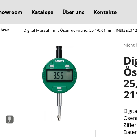
howroom
Kataloge
Über uns
Kontakte
uhren
Digital-Messuhr mit Ösenrückwand, 25,4/0,01 mm, INSIZE 2112
Was suchen Sie?
Die
Nicht 
durchs
Di
Produ
SUCHEN
ist
Ös
0,0
von
25
5
Wir empfehlen
Sterne
21
Digit
Ösen
Ziffe
Date