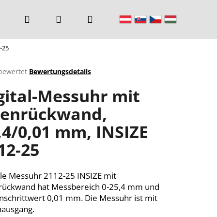
Suchen
Login
Warenkorb
-25
bewertet
Bewertungsdetails
chnittliche
gital-Messuhr mit
ktbewertung
enrückwand,
,4/0,01 mm, INSIZE
n.
12-25
ale Messuhr 2112-25 INSIZE mit
rückwand hat Messbereich 0-25,4 mm und
rnschrittwert 0,01 mm. Die Messuhr ist mit
nausgang.