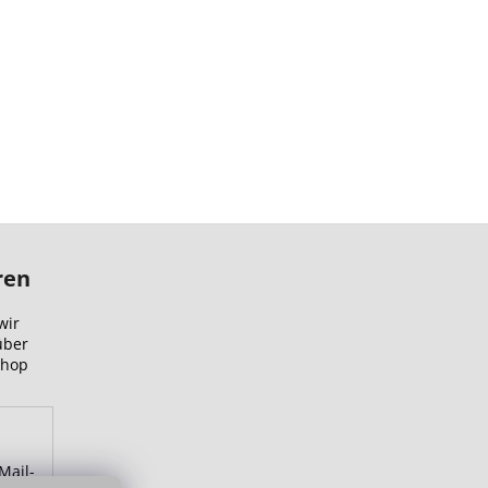
ren
wir
über
Shop
Mail-