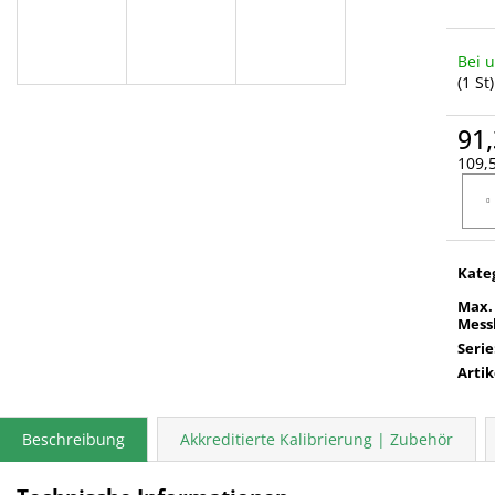
Bei 
(1 St)
91,
109,5
Verka
Kate
Max.
Mess
Serie
Arti
Beschreibung
Akkreditierte Kalibrierung | Zubehör