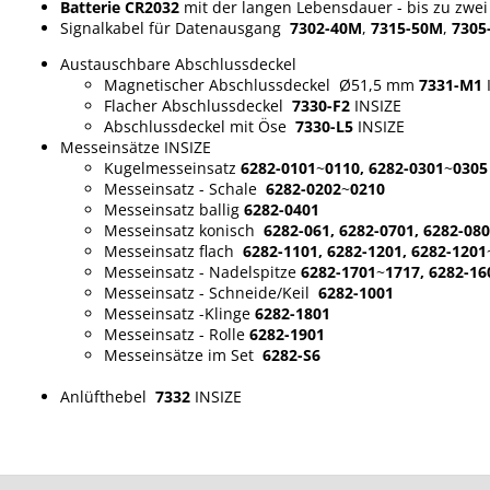
Batterie CR2032
mit der langen Lebensdauer - bis zu zwei
Signalkabel für Datenausgang
7302-40M
,
7315-50M
,
7305
Austauschbare Abschlussdeckel
Magnetischer Abschlussdeckel Ø51,5 mm
7331-M1
Flacher Abschlussdeckel
7330-F2
INSIZE
Abschlussdeckel mit Öse
7330-L5
INSIZE
Messeinsätze INSIZE
Kugelmesseinsatz
6282-0101
~
0110, 6282-0301
~
0305
Messeinsatz - Schale
6282-0202
~
0210
Messeinsatz ballig
6282-0401
Messeinsatz konisch
6282-061, 6282-0701, 6282-080
Messeinsatz flach
6282-1101, 6282-1201, 6282-1201
Messeinsatz - Nadelspitze
6282-1701
~
1717, 6282-16
Messeinsatz - Schneide/Keil
6282-1001
Messeinsatz -Klinge
6282-1801
Messeinsatz - Rolle
6282-1901
Messeinsätze im Set
6282-S6
Anlüfthebel
7332
INSIZE