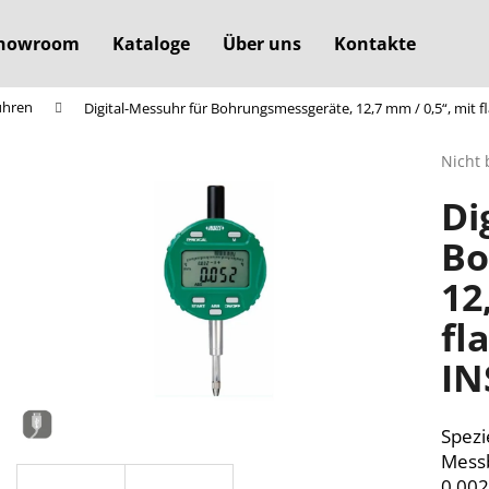
howroom
Kataloge
Über uns
Kontakte
uhren
Digital-Messuhr für Bohrungsmessgeräte, 12,7 mm / 0,5“, mit 
Was suchen Sie?
Die
Nicht 
durchs
Di
Produ
SUCHEN
ist
Bo
0,0
von
12
5
Wir empfehlen
Sterne
fl
IN
Spezi
Messb
0,002