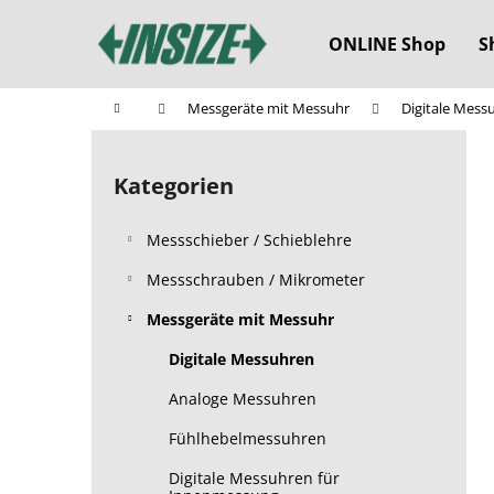
W
Zum
Inhalt
a
ONLINE Shop
S
springen
Zurück
Zurück
r
zum
zum
e
Startseite
Messgeräte mit Messuhr
Digitale Mess
n
Einkaufen
Einkaufen
S
k
e
o
Kategorien
Kategorien
i
überspringen
r
t
b
Messschieber / Schieblehre
e
n
Messschrauben / Mikrometer
l
Messgeräte mit Messuhr
e
Digitale Messuhren
i
s
Analoge Messuhren
t
Fühlhebelmessuhren
e
Digitale Messuhren für