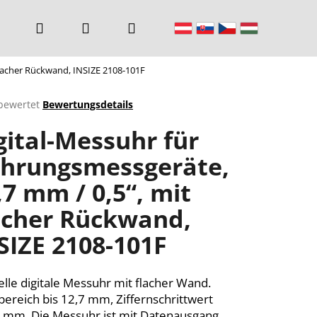
Suchen
Login
Warenkorb
flacher Rückwand, INSIZE 2108-101F
bewertet
Bewertungsdetails
chnittliche
gital-Messuhr für
ktbewertung
hrungsmessgeräte,
,7 mm / 0,5“, mit
n.
acher Rückwand,
SIZE 2108-101F
elle digitale Messuhr mit flacher Wand.
ereich bis 12,7 mm, Ziffernschrittwert
 mm. Die Messuhr ist mit Datenausgang