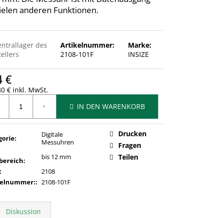
ielen anderen Funktionen.
entrallager des
Artikelnummer:
Marke:
ellers
2108-101F
INSIZE
4 €
0 € inkl. MwSt.
ufspreis:
IN DEN WARENKORB
Drucken
Digitale
gorie
:
Messuhren
Fragen
bis 12 mm
Teilen
bereich
:
:
2108
kelnummer:
:
2108-101F
Diskussion