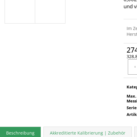
und v
Im Z
Herst
27
328,8
Verka
Kate
Max.
Mess
Serie
Arti
Beschreibung
Akkreditierte Kalibrierung | Zubehör