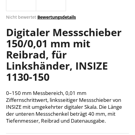
Die
Nicht bewertet
Bewertungsdetails
durchschnittliche
SUCHEN
Digitaler Messschieber
Produktbewertung
ist
150/0,01 mm mit
0,0
von
W
Reibrad, für
5
i
Sternen.
r
Linkshänder, INSIZE
e
1130-150
m
p
f
0–150 mm Messbereich, 0,01 mm
e
Ziffernschrittwert, linksseitiger Messschieber von
h
INSIZE mit umgekehrter digitaler Skala. Die Länge
l
der unteren Messschenkel beträgt 40 mm, mit
e
Tiefenmesser, Reibrad und Datenausgabe.
n