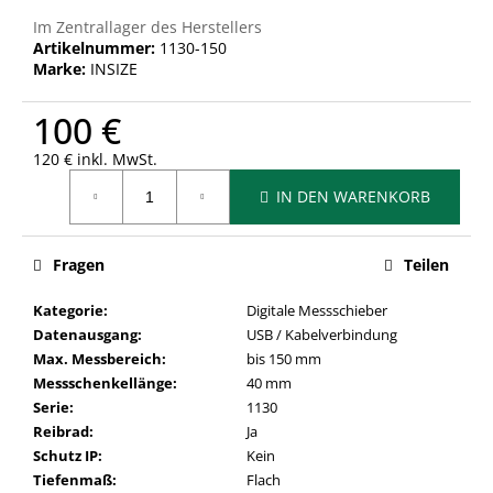
Im Zentrallager des Herstellers
Artikelnummer:
1130-150
Marke:
INSIZE
100 €
120 € inkl. MwSt.
Verkaufspreis:
IN DEN WARENKORB
Fragen
Teilen
Kategorie
:
Digitale Messschieber
Datenausgang
:
USB / Kabelverbindung
Max. Messbereich
:
bis 150 mm
Messschenkellänge
:
40 mm
Serie
:
1130
Reibrad
:
Ja
Schutz IP
:
Kein
Tiefenmaß
:
Flach