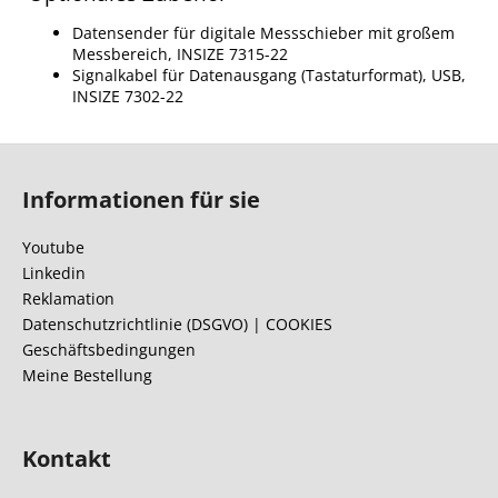
Datensender für digitale Messschieber mit großem
Messbereich, INSIZE 7315-22
Signalkabel für Datenausgang (Tastaturformat), USB,
INSIZE 7302-22
F
u
Informationen für sie
ß
z
Youtube
e
Linkedin
i
Reklamation
l
Datenschutzrichtlinie (DSGVO) | COOKIES
Geschäftsbedingungen
e
Meine Bestellung
Kontakt