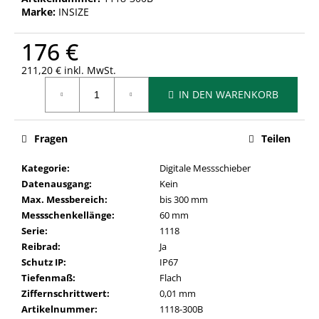
Marke:
INSIZE
176 €
211,20 € inkl. MwSt.
Verkaufspreis:
IN DEN WARENKORB
Fragen
Teilen
Kategorie
:
Digitale Messschieber
Datenausgang
:
Kein
Max. Messbereich
:
bis 300 mm
Messschenkellänge
:
60 mm
Serie
:
1118
Reibrad
:
Ja
Schutz IP
:
IP67
Tiefenmaß
:
Flach
Ziffernschrittwert
:
0,01 mm
Artikelnummer
:
1118-300B