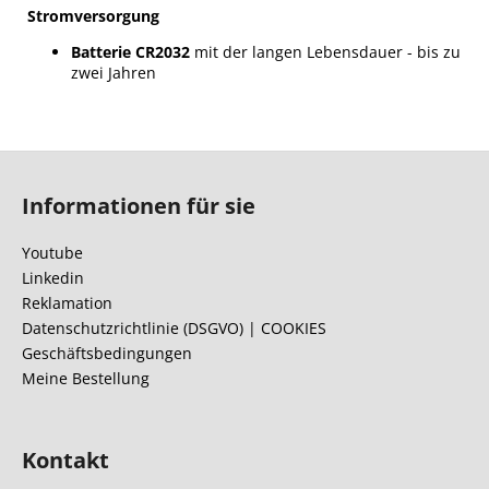
Stromversorgung
Batterie CR2032
mit der langen Lebensdauer - bis zu
zwei Jahren
F
u
Informationen für sie
ß
z
Youtube
e
Linkedin
i
Reklamation
l
Datenschutzrichtlinie (DSGVO) | COOKIES
Geschäftsbedingungen
e
Meine Bestellung
Kontakt