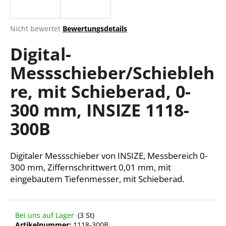
Die
Nicht bewertet
Bewertungsdetails
durchschnittliche
SUCHEN
Digital-
Produktbewertung
ist
Messschieber/Schiebleh
0,0
von
W
re, mit Schieberad, 0-
5
i
Sternen.
r
300 mm, INSIZE 1118-
e
300B
m
p
f
Digitaler Messschieber von INSIZE, Messbereich 0-
e
300 mm, Ziffernschrittwert 0,01 mm, mit
h
eingebautem Tiefenmesser, mit Schieberad.
l
e
n
Bei uns auf Lager
(3 St)
Artikelnummer:
1118-300B