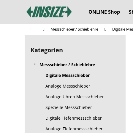
W
Zum
Inhalt
a
ONLINE Shop
S
springen
Zurück
Zurück
r
zum
zum
e
Startseite
Messschieber / Schieblehre
Digitale Me
n
Einkaufen
Einkaufen
S
k
e
o
Kategorien
Kategorien
i
überspringen
r
t
b
Messschieber / Schieblehre
e
n
Digitale Messschieber
l
Analoge Messschieber
e
Analoge Uhren Messschieber
i
s
Spezielle Messschieber
t
Digitale Tiefenmessschieber
e
Analoge Tiefenmessschieber