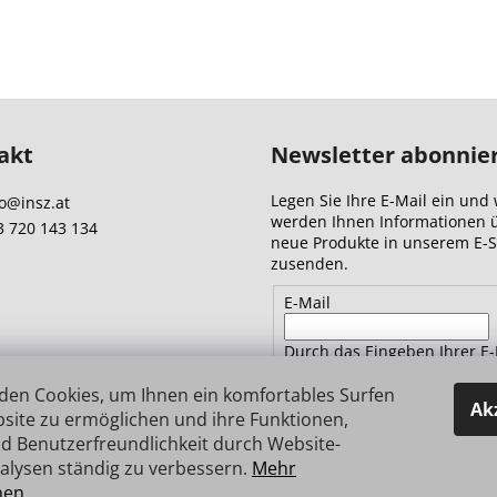
akt
Newsletter abonnie
Legen Sie Ihre E-Mail ein und 
o
@
insz.at
werden Ihnen Informationen 
3 720 143 134
neue Produkte in unserem E-
zusenden.
E-Mail
Durch das Eingeben Ihrer E-
Adresse stimmen Sie
den
Datenschutzbestimmungen 
den Cookies, um Ihnen ein komfortables Surfen
Ak
site zu ermöglichen und ihre Funktionen,
d Benutzerfreundlichkeit durch Website-
ANMELDEN
alysen ständig zu verbessern.
Mehr
nen