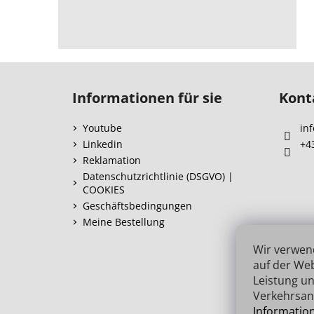
F
u
Informationen für sie
Kont
ß
z
Youtube
inf
e
Linkedin
+4
i
Reklamation
l
Datenschutzrichtlinie (DSGVO) |
COOKIES
e
Geschäftsbedingungen
Meine Bestellung
Wir verwen
auf der Web
Leistung un
Verkehrsan
Informatio