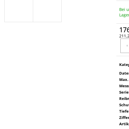
Bei 
Lage
17
211,2
Verka
Kate
Date
Max.
Mess
Serie
Reib
Schut
Tief
Ziffe
Arti