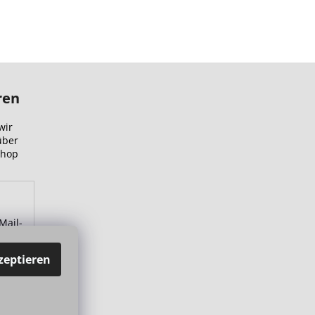
ren
wir
über
Shop
Mail-
zu.
zeptieren