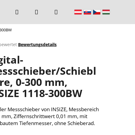
Suchen
Login
Warenkorb
8-300BW
bewertet
Bewertungsdetails
chnittliche
gital-
ktbewertung
ssschieber/Schiebl
re, 0-300 mm,
n.
SIZE 1118-300BW
aler Messschieber von INSIZE, Messbereich
 mm, Ziffernschrittwert 0,01 mm, mit
bautem Tiefenmesser, ohne Schieberad.