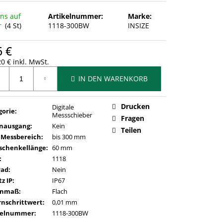
uns auf
Artikelnummer:
Marke:
r
(4 St)
1118-300BW
INSIZE
6 €
0 € inkl. MwSt.
ufspreis:
IN DEN WARENKORB
Drucken
Digitale
gorie
:
Messschieber
Fragen
nausgang
:
Kein
Teilen
 Messbereich
:
bis 300 mm
schenkellänge
:
60 mm
:
1118
rad
:
Nein
z IP
:
IP67
enmaß
:
Flach
rnschrittwert
:
0,01 mm
kelnummer
:
1118-300BW