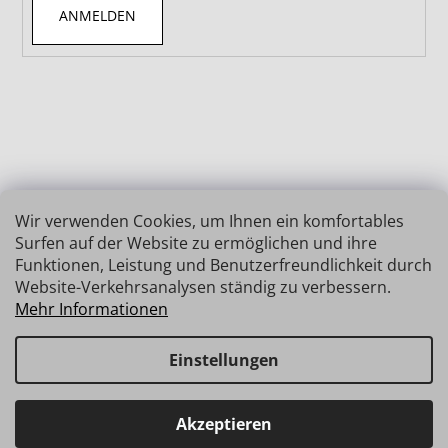
ANMELDEN
Wir verwenden Cookies, um Ihnen ein komfortables
Surfen auf der Website zu ermöglichen und ihre
Funktionen, Leistung und Benutzerfreundlichkeit durch
Website-Verkehrsanalysen ständig zu verbessern.
Mehr Informationen
Einstellungen
Erstellt von Shoptet
Copyright 2026
INSIZE | MESSTECHNIK
. Alle Rechte
Haben Sie Fragen? Wir stehen Ihnen gerne zur Verfügung →
Akzeptieren
vorbehalten.
schnelle Verbindung: info@insz.at