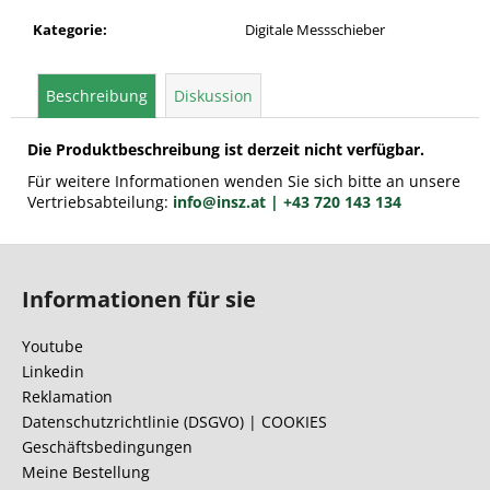
Kategorie
:
Digitale Messschieber
Beschreibung
Diskussion
Die Produktbeschreibung ist derzeit nicht verfügbar.
Für weitere Informationen wenden Sie sich bitte an unsere
Vertriebsabteilung:
info@insz.at
| +43 720 143 134
F
u
Informationen für sie
ß
z
Youtube
e
Linkedin
i
Reklamation
l
Datenschutzrichtlinie (DSGVO) | COOKIES
Geschäftsbedingungen
e
Meine Bestellung