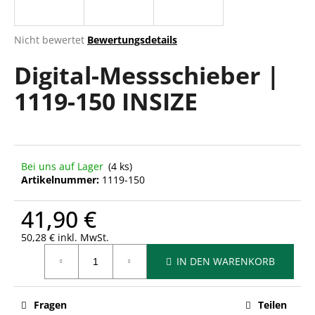
Die
Nicht bewertet
Bewertungsdetails
durchschnittliche
SUCHEN
Digital-Messschieber |
Produktbewertung
ist
1119-150 INSIZE
0,0
von
W
5
i
Sternen.
r
e
Bei uns auf Lager
(4 ks)
m
Artikelnummer:
1119-150
p
f
41,90 €
e
h
50,28 € inkl. MwSt.
Verkaufspreis:
l
IN DEN WARENKORB
e
n
Fragen
Teilen