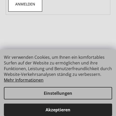
ANMELDEN
Wir verwenden Cookies, um Ihnen ein komfortables
Surfen auf der Website zu ermöglichen und ihre
Funktionen, Leistung und Benutzerfreundlichkeit durch
Website-Verkehrsanalysen ständig zu verbessern.
Mehr Informationen
Einstellungen
Erstellt von Shoptet
Copyright 2026
INSIZE | MESSTECHNIK
. Alle Rechte
Haben Sie Fragen? Wir stehen Ihnen gerne zur Verfügung →
Akzeptieren
vorbehalten.
schnelle Verbindung: info@insz.at