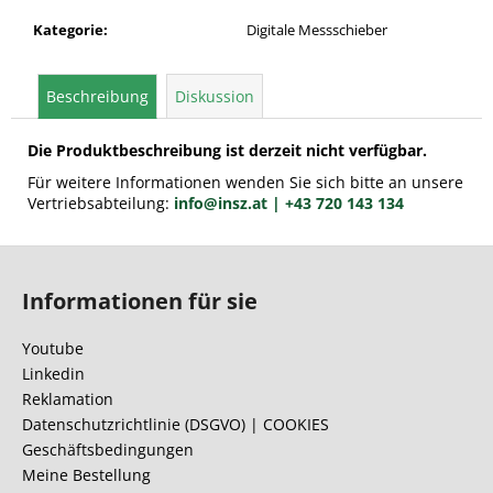
Kategorie
:
Digitale Messschieber
Beschreibung
Diskussion
Die Produktbeschreibung ist derzeit nicht verfügbar.
Für weitere Informationen wenden Sie sich bitte an unsere
Vertriebsabteilung:
info@insz.at
| +43 720 143 134
F
u
Informationen für sie
ß
z
Youtube
e
Linkedin
i
Reklamation
l
Datenschutzrichtlinie (DSGVO) | COOKIES
Geschäftsbedingungen
e
Meine Bestellung