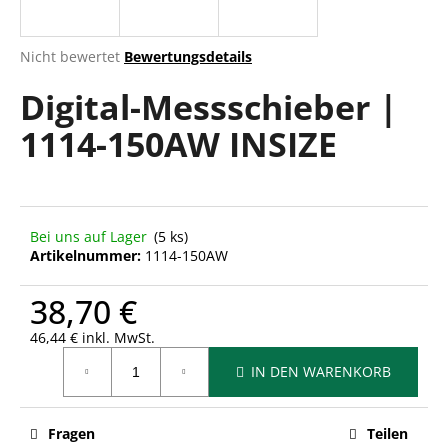
Die
Nicht bewertet
Bewertungsdetails
durchschnittliche
SUCHEN
Digital-Messschieber |
Produktbewertung
ist
1114-150AW INSIZE
0,0
von
W
5
i
Sternen.
r
e
Bei uns auf Lager
(5 ks)
m
Artikelnummer:
1114-150AW
p
f
38,70 €
e
h
46,44 € inkl. MwSt.
Verkaufspreis:
l
IN DEN WARENKORB
e
n
Fragen
Teilen