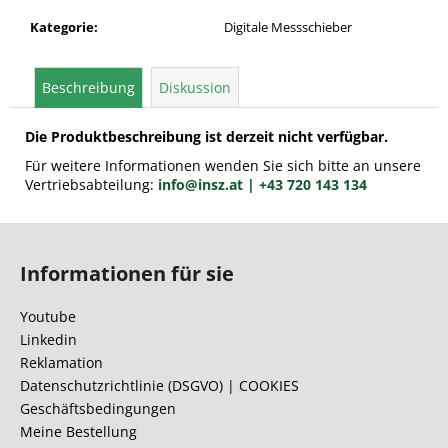
Kategorie
:
Digitale Messschieber
Beschreibung
Diskussion
Die Produktbeschreibung ist derzeit nicht verfügbar.
Für weitere Informationen wenden Sie sich bitte an unsere
Vertriebsabteilung:
info@insz.at
| +43 720 143 134
F
u
Informationen für sie
ß
z
Youtube
e
Linkedin
i
Reklamation
l
Datenschutzrichtlinie (DSGVO) | COOKIES
Geschäftsbedingungen
e
Meine Bestellung