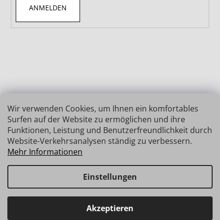
ANMELDEN
Wir verwenden Cookies, um Ihnen ein komfortables
Surfen auf der Website zu ermöglichen und ihre
Funktionen, Leistung und Benutzerfreundlichkeit durch
Website-Verkehrsanalysen ständig zu verbessern.
Mehr Informationen
Einstellungen
Erstellt von Shoptet
Copyright 2026
INSIZE | MESSTECHNIK
. Alle Rechte
Haben Sie Fragen? Wir stehen Ihnen gerne zur Verfügung →
Akzeptieren
vorbehalten.
schnelle Verbindung: info@insz.at