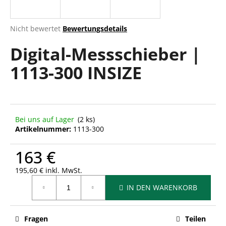
Die
Nicht bewertet
Bewertungsdetails
durchschnittliche
SUCHEN
Digital-Messschieber |
Produktbewertung
ist
1113-300 INSIZE
0,0
von
W
5
i
Sternen.
r
e
Bei uns auf Lager
(2 ks)
m
Artikelnummer:
1113-300
p
f
163 €
e
h
195,60 € inkl. MwSt.
Verkaufspreis:
l
IN DEN WARENKORB
e
n
Fragen
Teilen