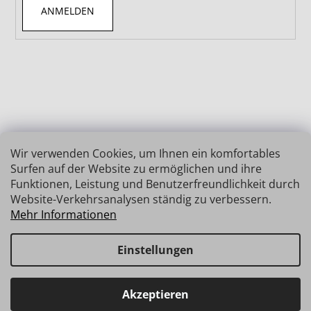
ANMELDEN
Wir verwenden Cookies, um Ihnen ein komfortables
Surfen auf der Website zu ermöglichen und ihre
Funktionen, Leistung und Benutzerfreundlichkeit durch
Website-Verkehrsanalysen ständig zu verbessern.
Mehr Informationen
Einstellungen
Erstellt von Shoptet
Copyright 2026
INSIZE | MESSTECHNIK
. Alle Rechte
Haben Sie Fragen? Wir stehen Ihnen gerne zur Verfügung →
Akzeptieren
vorbehalten.
schnelle Verbindung: info@insz.at