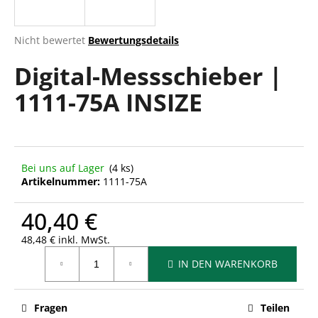
Die
Nicht bewertet
Bewertungsdetails
durchschnittliche
SUCHEN
Digital-Messschieber |
Produktbewertung
ist
1111-75A INSIZE
0,0
von
W
5
i
Sternen.
r
e
Bei uns auf Lager
(4 ks)
m
Artikelnummer:
1111-75A
p
f
40,40 €
e
h
48,48 € inkl. MwSt.
Verkaufspreis:
l
IN DEN WARENKORB
e
n
Fragen
Teilen