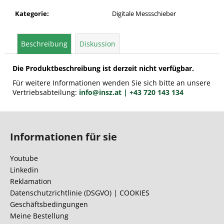
Kategorie
:
Digitale Messschieber
Beschreibung
Diskussion
Die Produktbeschreibung ist derzeit nicht verfügbar.
Für weitere Informationen wenden Sie sich bitte an unsere
Vertriebsabteilung:
info@insz.at
| +43 720 143 134
F
u
Informationen für sie
ß
z
Youtube
e
Linkedin
i
Reklamation
l
Datenschutzrichtlinie (DSGVO) | COOKIES
Geschäftsbedingungen
e
Meine Bestellung