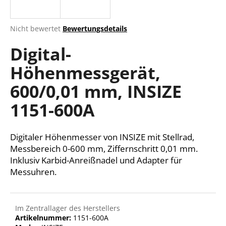
Die
Nicht bewertet
Bewertungsdetails
durchschnittliche
SUCHEN
Digital-
Produktbewertung
ist
Höhenmessgerät,
0,0
von
W
600/0,01 mm, INSIZE
5
i
Sternen.
r
1151-600A
e
m
Digitaler Höhenmesser von INSIZE mit Stellrad,
p
f
Messbereich 0-600 mm, Ziffernschritt 0,01 mm.
e
Inklusiv Karbid-Anreißnadel und Adapter für
h
Messuhren.
l
e
n
Im Zentrallager des Herstellers
Artikelnummer:
1151-600A