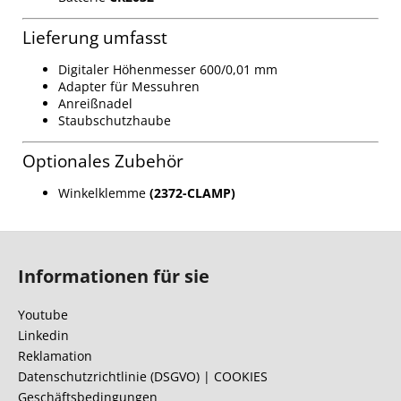
Lieferung umfasst
Digitaler Höhenmesser 600/0,01 mm
Adapter für Messuhren
Anreißnadel
Staubschutzhaube
Optionales Zubehör
Winkelklemme
(2372-CLAMP)
F
u
Informationen für sie
ß
z
Youtube
e
Linkedin
i
Reklamation
l
Datenschutzrichtlinie (DSGVO) | COOKIES
Geschäftsbedingungen