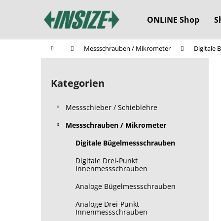
W
Zum
Inhalt
a
ONLINE Shop
S
springen
Zurück
Zurück
r
zum
zum
e
Startseite
Messschrauben / Mikrometer
Digitale
n
Einkaufen
Einkaufen
S
k
e
o
Kategorien
Kategorien
i
überspringen
r
t
b
Messschieber / Schieblehre
e
n
Messschrauben / Mikrometer
l
Digitale Bügelmessschrauben
e
Digitale Drei-Punkt
i
Innenmessschrauben
s
Analoge Bügelmessschrauben
t
e
Analoge Drei-Punkt
Innenmessschrauben