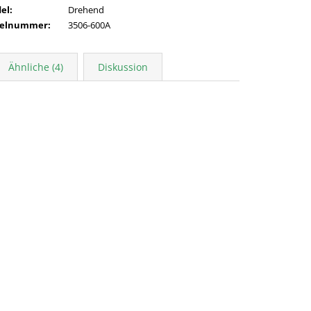
del
:
Drehend
kelnummer
:
3506-600A
Ähnliche (4)
Diskussion