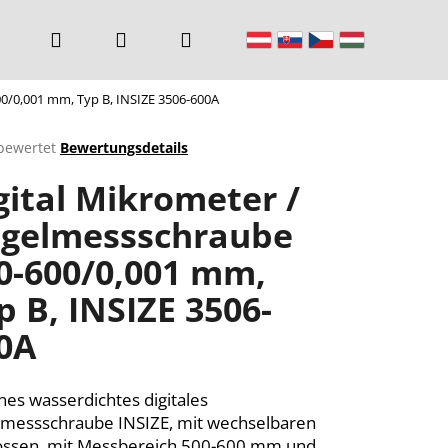
Suchen
Login
Warenkorb
0/0,001 mm, Typ B, INSIZE 3506-600A
bewertet
Bewertungsdetails
chnittliche
gital Mikrometer /
ktbewertung
gelmessschraube
0-600/0,001 mm,
n.
p B, INSIZE 3506-
0A
nes wasserdichtes digitales
messschraube INSIZE, mit wechselbaren
ssen, mit Messbereich 500-600 mm und