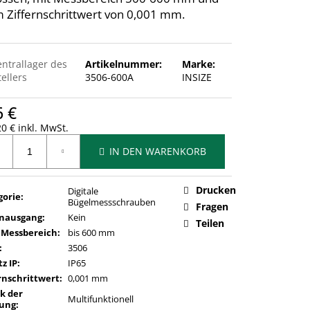
 Ziffernschrittwert von 0,001 mm.
entrallager des
Artikelnummer:
Marke:
ellers
3506-600A
INSIZE
6 €
0 € inkl. MwSt.
ufspreis:
IN DEN WARENKORB
Drucken
Digitale
gorie
:
Bügelmessschrauben
Fragen
nausgang
:
Kein
Teilen
 Messbereich
:
bis 600 mm
:
3506
z IP
:
IP65
rnschrittwert
:
0,001 mm
k der
Multifunktionell
ung
: