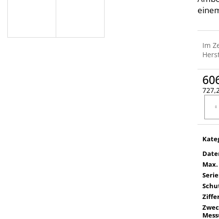
einem
Im Z
Herst
60
727,2
Verka
Kate
Date
Max.
Serie
Schut
Ziffe
Zwec
Mess