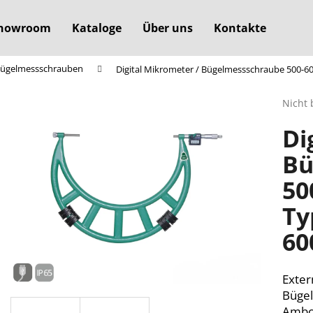
howroom
Kataloge
Über uns
Kontakte
 Bügelmessschrauben
Digital Mikrometer / Bügelmessschraube 500-60
Was suchen Sie?
Die
Nicht 
durchs
Di
Produ
SUCHEN
ist
Bü
0,0
von
50
5
Wir empfehlen
Sterne
Ty
60
Exter
Bügel
Ambo