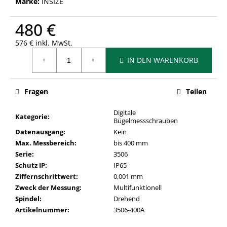
Marke:
INSIZE
480 €
576 € inkl. MwSt.
Verkaufspreis:
IN DEN WARENKORB
Fragen
Teilen
Digitale
Kategorie
:
Bügelmessschrauben
Datenausgang
:
Kein
Max. Messbereich
:
bis 400 mm
Serie
:
3506
Schutz IP
:
IP65
Ziffernschrittwert
:
0,001 mm
Zweck der Messung
:
Multifunktionell
Spindel
:
Drehend
Artikelnummer
:
3506-400A