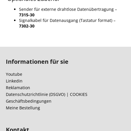
Sender für externe drahtlose Datenübertragung –
7315-30
Signalkabel für Datenausgang (Tastatur format) –
7302-30
F
u
Informationen für sie
ß
z
Youtube
e
Linkedin
i
Reklamation
l
Datenschutzrichtlinie (DSGVO) | COOKIES
Geschäftsbedingungen
e
Meine Bestellung
Kontakt