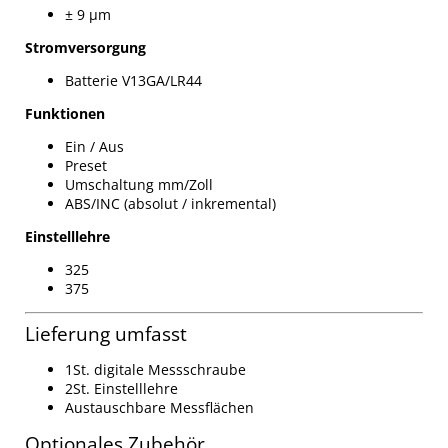
± 9 µm
Stromversorgung
Batterie V13GA/LR44
Funktionen
Ein / Aus
Preset
Umschaltung mm/Zoll
ABS/INC (absolut / inkremental)
Einstelllehre
325
375
Lieferung umfasst
1St. digitale Messschraube
2St. Einstelllehre
Austauschbare Messflächen
Optionales Zubehör