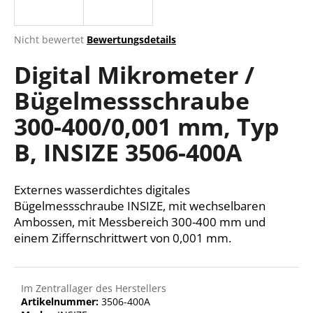
Die
Nicht bewertet
Bewertungsdetails
durchschnittliche
SUCHEN
Digital Mikrometer /
Produktbewertung
ist
Bügelmessschraube
0,0
von
W
300-400/0,001 mm, Typ
5
i
Sternen.
r
B, INSIZE 3506-400A
e
m
Externes wasserdichtes digitales
p
f
Bügelmessschraube INSIZE, mit wechselbaren
e
Ambossen, mit Messbereich 300-400 mm und
h
einem Ziffernschrittwert von 0,001 mm.
l
e
n
Im Zentrallager des Herstellers
Artikelnummer:
3506-400A