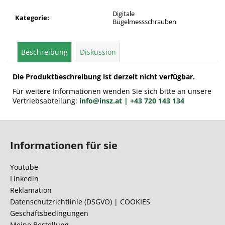
Digitale
Kategorie
:
Bügelmessschrauben
Beschreibung
Diskussion
Die Produktbeschreibung ist derzeit nicht verfügbar.
Für weitere Informationen wenden Sie sich bitte an unsere
Vertriebsabteilung:
info@insz.at
| +43 720 143 134
F
u
Informationen für sie
ß
z
Youtube
e
Linkedin
i
Reklamation
l
Datenschutzrichtlinie (DSGVO) | COOKIES
Geschäftsbedingungen
e
Meine Bestellung