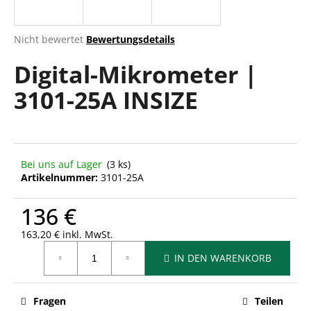
Die
Nicht bewertet
Bewertungsdetails
durchschnittliche
SUCHEN
Digital-Mikrometer |
Produktbewertung
ist
3101-25A INSIZE
0,0
von
W
5
i
Sternen.
r
e
Bei uns auf Lager
(3 ks)
m
Artikelnummer:
3101-25A
p
f
136 €
e
h
163,20 € inkl. MwSt.
Verkaufspreis:
l
IN DEN WARENKORB
e
n
Fragen
Teilen