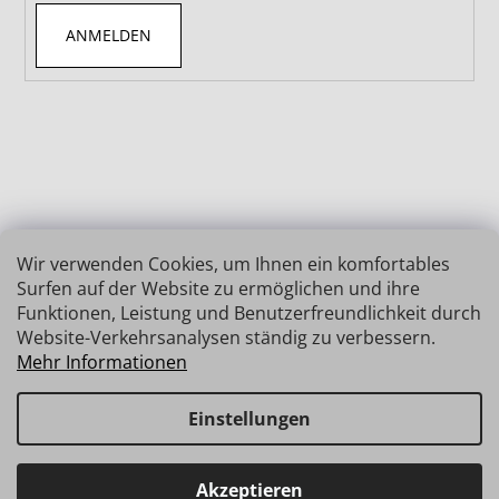
ANMELDEN
Wir verwenden Cookies, um Ihnen ein komfortables
Surfen auf der Website zu ermöglichen und ihre
Funktionen, Leistung und Benutzerfreundlichkeit durch
Website-Verkehrsanalysen ständig zu verbessern.
Mehr Informationen
Einstellungen
Erstellt von Shoptet
Copyright 2026
INSIZE | MESSTECHNIK
. Alle Rechte
Haben Sie Fragen? Wir stehen Ihnen gerne zur Verfügung →
Akzeptieren
vorbehalten.