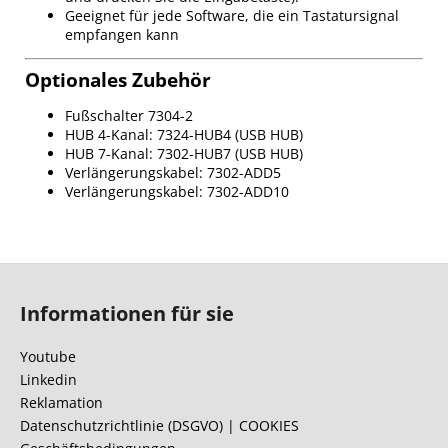
Geeignet für jede Software, die ein Tastatursignal
empfangen kann
Optionales Zubehör
Fußschalter 7304-2
HUB 4-Kanal: 7324-HUB4 (USB HUB)
HUB 7-Kanal: 7302-HUB7 (USB HUB)
Verlängerungskabel: 7302-ADD5
Verlängerungskabel: 7302-ADD10
F
u
Informationen für sie
ß
z
Youtube
e
Linkedin
i
Reklamation
l
Datenschutzrichtlinie (DSGVO) | COOKIES