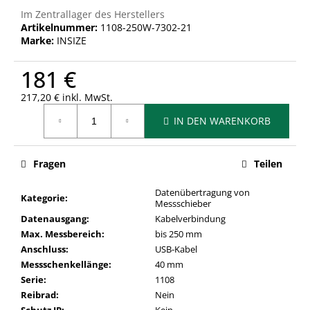
Im Zentrallager des Herstellers
Artikelnummer:
1108-250W-7302-21
Marke:
INSIZE
181 €
217,20 € inkl. MwSt.
Verkaufspreis:
IN DEN WARENKORB
Fragen
Teilen
Datenübertragung von
Kategorie
:
Messschieber
Datenausgang
:
Kabelverbindung
Max. Messbereich
:
bis 250 mm
Anschluss
:
USB-Kabel
Messschenkellänge
:
40 mm
Serie
:
1108
Reibrad
:
Nein
Schutz IP
:
Kein