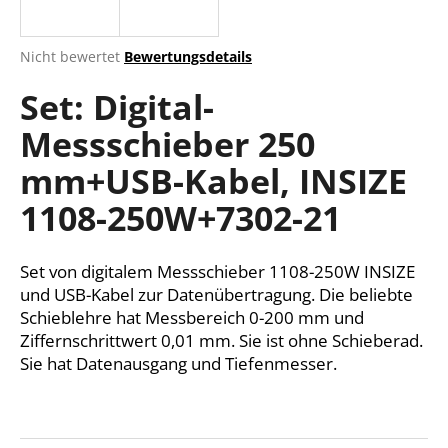
Die
Nicht bewertet
Bewertungsdetails
durchschnittliche
SUCHEN
Set: Digital-
Produktbewertung
ist
Messschieber 250
0,0
von
W
mm+USB-Kabel, INSIZE
5
i
Sternen.
r
1108-250W+7302-21
e
m
Set von digitalem Messschieber 1108-250W INSIZE
p
f
und USB-Kabel zur Datenübertragung. Die beliebte
e
Schieblehre hat Messbereich 0-200 mm und
h
Ziffernschrittwert 0,01 mm. Sie ist ohne Schieberad.
l
Sie hat Datenausgang und Tiefenmesser.
e
n