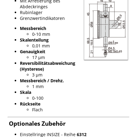
Mit Arretierung des
Abdeckringes
Rubinlager
Grenzwertindikatoren
Messbereich
0-10 mm
Skalenteilung
0,01 mm
Genauigkeit
17 µm
Reversibilitätsabweichung
(Hysterese)
3 µm
Messbereich / Drehz.
1 mm
Skala
0-100
Rückseite
Flach
Optionales Zubehör
Einstellringe INSIZE - Reihe
6312