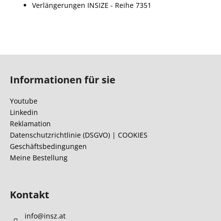
Verlängerungen INSIZE - Reihe 7351
F
u
Informationen für sie
ß
z
Youtube
e
Linkedin
i
Reklamation
l
Datenschutzrichtlinie (DSGVO) | COOKIES
Geschäftsbedingungen
e
Meine Bestellung
Kontakt
info
@
insz.at