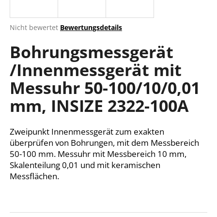
Die
Nicht bewertet
Bewertungsdetails
durchschnittliche
SUCHEN
Bohrungsmessgerät
Produktbewertung
ist
/Innenmessgerät mit
0,0
von
W
Messuhr 50-100/10/0,01
5
i
Sternen.
r
mm, INSIZE 2322-100A
e
m
Zweipunkt Innenmessgerät zum exakten
p
f
überprüfen von Bohrungen, mit dem Messbereich
e
50-100 mm. Messuhr mit Messbereich 10 mm,
h
Skalenteilung 0,01 und mit keramischen
l
Messflächen.
e
n