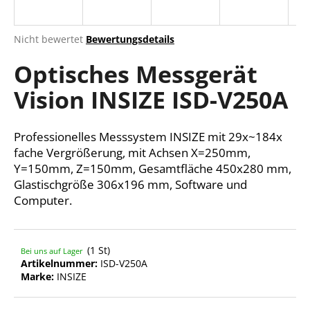
Die
Nicht bewertet
Bewertungsdetails
durchschnittliche
SUCHEN
Optisches Messgerät
Produktbewertung
ist
Vision INSIZE ISD-V250A
0,0
von
W
5
i
Sternen.
Professionelles Messsystem INSIZE mit 29x~184x
r
fache Vergrößerung, mit Achsen X=250mm,
e
Y=150mm, Z=150mm, Gesamtfläche 450x280 mm,
m
Glastischgröße 306x196 mm, Software und
p
Computer.
f
e
h
l
(1 St)
Bei uns auf Lager
e
Artikelnummer:
ISD-V250A
Marke:
INSIZE
n