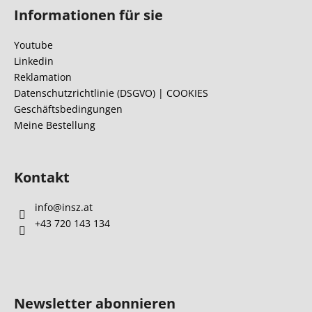
u
Informationen für sie
ß
z
Youtube
e
Linkedin
i
Reklamation
l
Datenschutzrichtlinie (DSGVO) | COOKIES
Geschäftsbedingungen
e
Meine Bestellung
Kontakt
info
@
insz.at
+43 720 143 134
Newsletter abonnieren