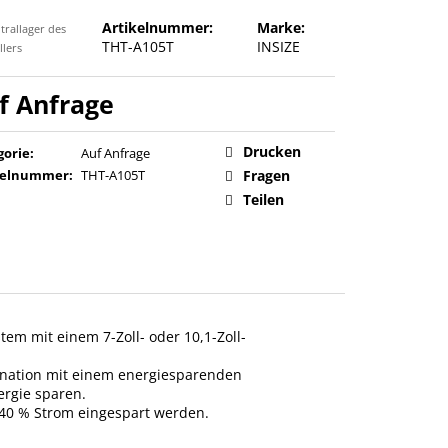
Artikelnummer:
Marke:
trallager des
THT-A105T
INSIZE
llers
Verkaufspreis:
Drucken
gorie
:
Auf Anfrage
kelnummer
:
THT-A105T
Fragen
Teilen
em mit einem 7-Zoll- oder 10,1-Zoll-
ination mit einem energiesparenden
ergie sparen.
 40 % Strom eingespart werden.