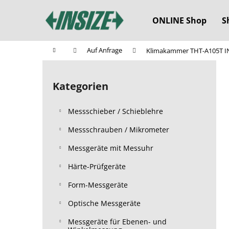
W
Zum
Inhalt
a
ONLINE Shop
S
springen
Zurück
Zurück
r
zum
zum
e
Startseite
Auf Anfrage
Klimakammer THT-A105T I
n
Einkaufen
Einkaufen
S
k
e
o
Kategorien
Kategorien
i
überspringen
r
t
b
Messschieber / Schieblehre
e
n
Messschrauben / Mikrometer
l
Messgeräte mit Messuhr
e
Härte-Prüfgeräte
i
s
Form-Messgeräte
t
Optische Messgeräte
e
Messgeräte für Ebenen- und