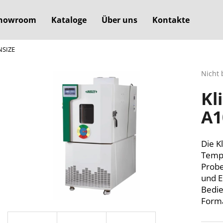
howroom
Kataloge
Über uns
Kontakte
NSIZE
Was suchen Sie?
Die
Nicht 
durchs
Kl
Produ
SUCHEN
ist
A1
0,0
von
5
Wir empfehlen
Sterne
Die K
Tempe
Probe
und E
Bedie
Forma