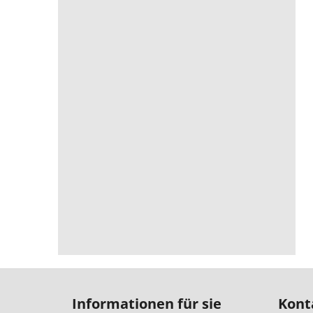
F
u
Informationen für sie
Kont