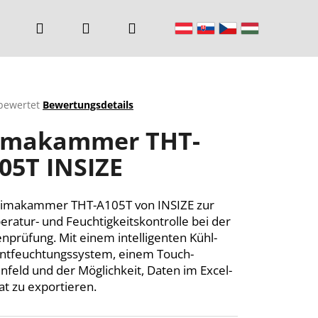
Suchen
Login
Warenkorb
bewertet
Bewertungsdetails
chnittliche
imakammer THT-
ktbewertung
05T INSIZE
n.
limakammer THT-A105T von INSIZE zur
ratur- und Feuchtigkeitskontrolle bei der
nprüfung. Mit einem intelligenten Kühl-
ntfeuchtungssystem, einem Touch-
nfeld und der Möglichkeit, Daten im Excel-
t zu exportieren.