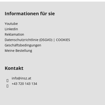
F
u
Informationen für sie
ß
z
Youtube
e
Linkedin
i
Reklamation
l
Datenschutzrichtlinie (DSGVO) | COOKIES
Geschäftsbedingungen
e
Meine Bestellung
Kontakt
info
@
insz.at
+43 720 143 134