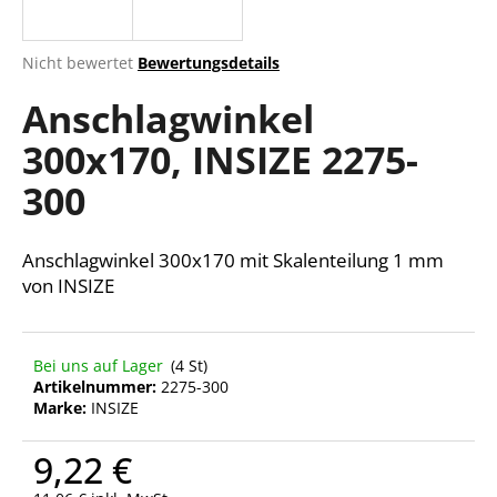
Die
Nicht bewertet
Bewertungsdetails
durchschnittliche
SUCHEN
Anschlagwinkel
Produktbewertung
ist
300x170, INSIZE 2275-
0,0
von
W
300
5
i
Sternen.
r
e
Anschlagwinkel 300x170 mit Skalenteilung 1 mm
m
von INSIZE
p
f
e
Bei uns auf Lager
(4 St)
h
Artikelnummer:
2275-300
l
Marke:
INSIZE
e
n
9,22 €