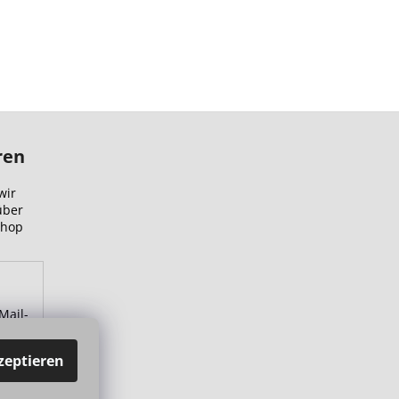
ren
wir
über
Shop
Mail-
zu.
zeptieren