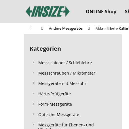
W
Zum
Inhalt
a
ONLINE Shop
S
springen
Zurück
Zurück
r
zum
zum
e
Startseite
Andere Messgeräte
Akkreditierte Kalibr
n
Einkaufen
Einkaufen
S
k
e
o
Kategorien
Kategorien
i
überspringen
r
t
b
Messschieber / Schieblehre
e
n
Messschrauben / Mikrometer
l
Messgeräte mit Messuhr
e
Härte-Prüfgeräte
i
s
Form-Messgeräte
t
Optische Messgeräte
e
Messgeräte für Ebenen- und