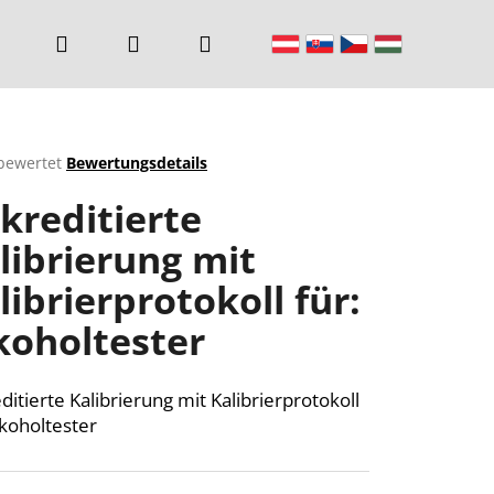
Suchen
Login
Warenkorb
bewertet
Bewertungsdetails
chnittliche
kreditierte
ktbewertung
librierung mit
librierprotokoll für:
n.
koholtester
ditierte Kalibrierung mit Kalibrierprotokoll
lkoholtester