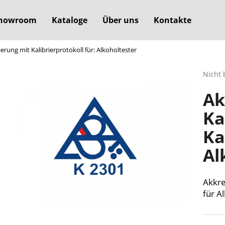
howroom
Kataloge
Über uns
Kontakte
ierung mit Kalibrierprotokoll für: Alkoholtester
Was suchen Sie?
Die
Nicht 
durchs
Ak
Produ
SUCHEN
ist
Ka
0,0
von
Ka
5
Wir empfehlen
Sterne
Al
Akkre
für A