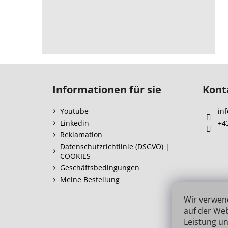
F
u
Informationen für sie
Kont
ß
z
Youtube
inf
e
Linkedin
+4
i
Reklamation
l
Datenschutzrichtlinie (DSGVO) |
COOKIES
e
Geschäftsbedingungen
Meine Bestellung
Wir verwen
auf der Web
Leistung un