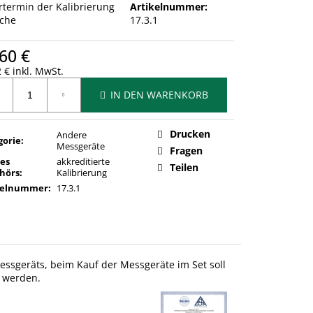
ertermin der Kalibrierung
Artikelnummer:
che
17.3.1
60 €
 € inkl. MwSt.
ufspreis:
IN DEN WARENKORB
Drucken
Andere
gorie
:
Messgeräte
Fragen
des
akkreditierte
Teilen
hörs
:
Kalibrierung
kelnummer
:
17.3.1
 Messgeräts, beim Kauf der Messgeräte im Set soll
t werden.