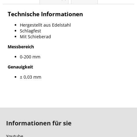
Technische Informationen
Hergestellt aus Edelstahl
Schlagfest
Mit Schieberad
Messbereich
0-200 mm
Genauigkeit
± 0,03 mm
F
u
Informationen für sie
ß
z
Youtube