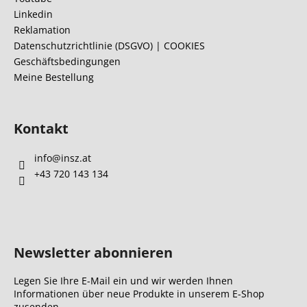
e
Linkedin
i
Reklamation
l
Datenschutzrichtlinie (DSGVO) | COOKIES
Geschäftsbedingungen
e
Meine Bestellung
Kontakt
info
@
insz.at
+43 720 143 134
Newsletter abonnieren
Legen Sie Ihre E-Mail ein und wir werden Ihnen
Informationen über neue Produkte in unserem E-Shop
zusenden.