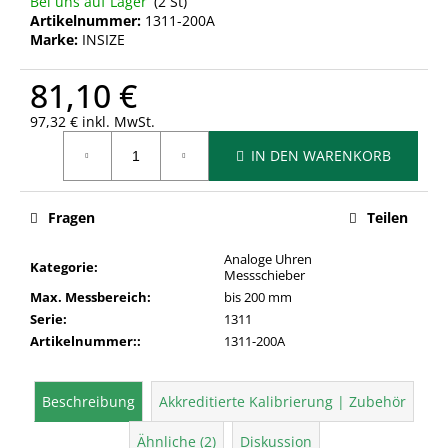
Bei uns auf Lager
(2 St)
Artikelnummer:
1311-200A
Marke:
INSIZE
81,10 €
97,32 € inkl. MwSt.
Verkaufspreis:
IN DEN WARENKORB
Fragen
Teilen
Analoge Uhren
Kategorie
:
Messschieber
Max. Messbereich
:
bis 200 mm
Serie
:
1311
Artikelnummer:
:
1311-200A
Beschreibung
Akkreditierte Kalibrierung | Zubehör
Ähnliche (2)
Diskussion