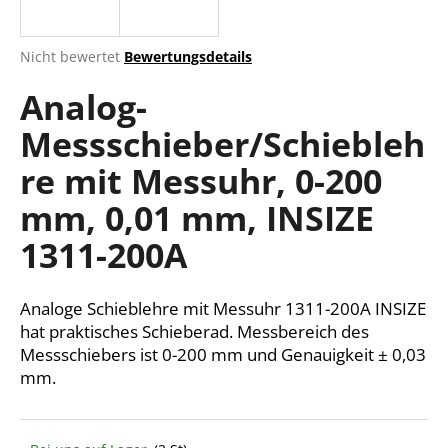
Die
Nicht bewertet
Bewertungsdetails
durchschnittliche
SUCHEN
Analog-
Produktbewertung
ist
Messschieber/Schiebleh
0,0
von
W
re mit Messuhr, 0-200
5
i
Sternen.
r
mm, 0,01 mm, INSIZE
e
1311-200A
m
p
f
Analoge Schieblehre mit Messuhr 1311-200A INSIZE
e
hat praktisches Schieberad. Messbereich des
h
Messschiebers ist 0-200 mm und Genauigkeit ± 0,03
l
mm.
e
n