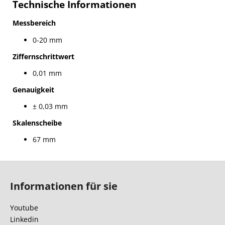
Technische Informationen
Messbereich
0-20 mm
Ziffernschrittwert
0,01 mm
Genauigkeit
± 0,03 mm
Skalenscheibe
67 mm
F
u
Informationen für sie
ß
z
Youtube
e
Linkedin