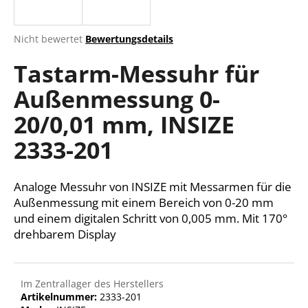
Die
Nicht bewertet
Bewertungsdetails
durchschnittliche
SUCHEN
Tastarm-Messuhr für
Produktbewertung
ist
Außenmessung 0-
0,0
von
W
20/0,01 mm, INSIZE
5
i
Sternen.
r
2333-201
e
m
Analoge Messuhr von INSIZE mit Messarmen für die
p
f
Außenmessung mit einem Bereich von 0-20 mm
e
und einem digitalen Schritt von 0,005 mm. Mit 170°
h
drehbarem Display
l
e
n
Im Zentrallager des Herstellers
Artikelnummer:
2333-201