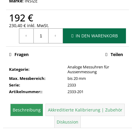
Marke:
INSIZE
192 €
230,40 € inkl. MwSt.
Verkaufspreis:
IN DEN WARENKORB
Fragen
Teilen
Analoge Messuhren für
Kategorie
:
Aussenmessung
Max. Messbereich
:
bis 20 mm
Serie
:
2333
Artikelnummer:
:
2333-201
Beschreibung
Akkreditierte Kalibrierung | Zubehör
Diskussion