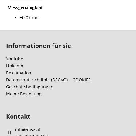
Messgenauigkeit
±0,07 mm
F
u
Informationen für sie
ß
z
Youtube
e
Linkedin
i
Reklamation
l
Datenschutzrichtlinie (DSGVO) | COOKIES
Geschäftsbedingungen
e
Meine Bestellung
Kontakt
info
@
insz.at