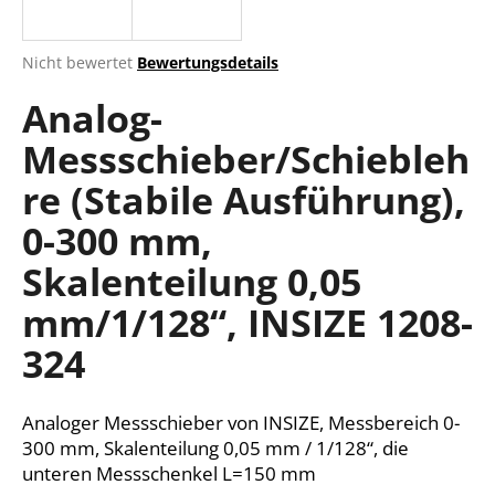
Die
Nicht bewertet
Bewertungsdetails
durchschnittliche
SUCHEN
Analog-
Produktbewertung
ist
Messschieber/Schiebleh
0,0
von
W
re (Stabile Ausführung),
5
i
Sternen.
r
0-300 mm,
e
Skalenteilung 0,05
m
p
mm/1/128“, INSIZE 1208-
f
e
324
h
l
e
Analoger Messschieber von INSIZE, Messbereich 0-
n
300 mm, Skalenteilung 0,05 mm / 1/128“, die
unteren Messschenkel L=150 mm