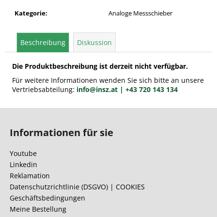
Kategorie
:
Analoge Messschieber
Beschreibung
Diskussion
Die Produktbeschreibung ist derzeit nicht verfügbar.
Für weitere Informationen wenden Sie sich bitte an unsere
Vertriebsabteilung:
info@insz.at
| +43 720 143 134
F
u
Informationen für sie
ß
z
Youtube
e
Linkedin
i
Reklamation
l
Datenschutzrichtlinie (DSGVO) | COOKIES
Geschäftsbedingungen
e
Meine Bestellung