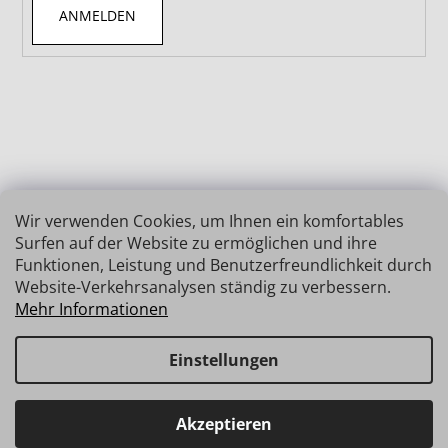
ANMELDEN
Wir verwenden Cookies, um Ihnen ein komfortables
Surfen auf der Website zu ermöglichen und ihre
Funktionen, Leistung und Benutzerfreundlichkeit durch
Website-Verkehrsanalysen ständig zu verbessern.
Mehr Informationen
Einstellungen
Erstellt von Shoptet
Copyright 2026
INSIZE | MESSTECHNIK
. Alle Rechte
Haben Sie Fragen? Wir stehen Ihnen gerne zur Verfügung →
Akzeptieren
vorbehalten.
schnelle Verbindung: info@insz.at