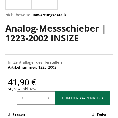
Die
Nicht bewertet
Bewertungsdetails
durchschnittliche
SUCHEN
Analog-Messschieber |
Produktbewertung
ist
1223-2002 INSIZE
0,0
von
W
5
i
Sternen.
r
e
Im Zentrallager des Herstellers
m
Artikelnummer:
1223-2002
p
f
41,90 €
e
h
50,28 € inkl. MwSt.
Verkaufspreis:
l
IN DEN WARENKORB
e
n
Fragen
Teilen