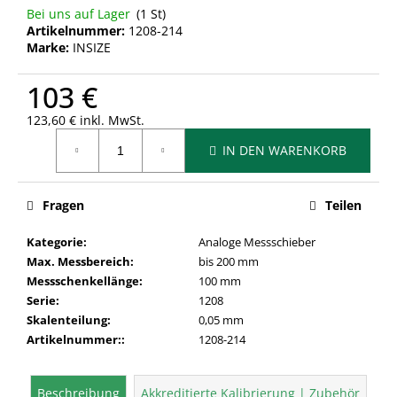
Bei uns auf Lager
(1 St)
Artikelnummer:
1208-214
Marke:
INSIZE
103 €
123,60 € inkl. MwSt.
Verkaufspreis:
IN DEN WARENKORB
Fragen
Teilen
Kategorie
:
Analoge Messschieber
Max. Messbereich
:
bis 200 mm
Messschenkellänge
:
100 mm
Serie
:
1208
Skalenteilung
:
0,05 mm
Artikelnummer:
:
1208-214
Beschreibung
Akkreditierte Kalibrierung | Zubehör