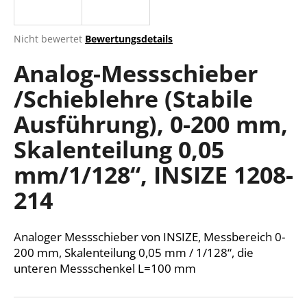
Die
Nicht bewertet
Bewertungsdetails
durchschnittliche
SUCHEN
Analog-Messschieber
Produktbewertung
ist
/Schieblehre (Stabile
0,0
von
W
Ausführung), 0-200 mm,
5
i
Sternen.
r
Skalenteilung 0,05
e
mm/1/128“, INSIZE 1208-
m
p
214
f
e
h
Analoger Messschieber von INSIZE, Messbereich 0-
l
200 mm, Skalenteilung 0,05 mm / 1/128“, die
e
unteren Messschenkel L=100 mm
n