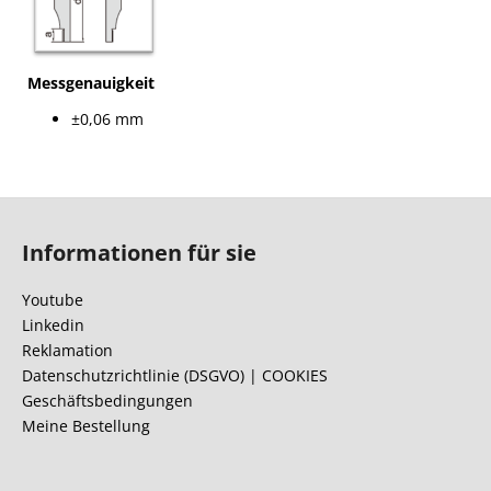
Messgenauigkeit
±0,06 mm
F
u
Informationen für sie
ß
z
Youtube
e
Linkedin
i
Reklamation
l
Datenschutzrichtlinie (DSGVO) | COOKIES
Geschäftsbedingungen
e
Meine Bestellung