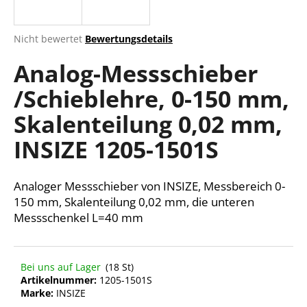
Die
Nicht bewertet
Bewertungsdetails
durchschnittliche
SUCHEN
Analog-Messschieber
Produktbewertung
ist
/Schieblehre, 0-150 mm,
0,0
von
W
Skalenteilung 0,02 mm,
5
i
Sternen.
r
INSIZE 1205-1501S
e
m
Analoger Messschieber von INSIZE, Messbereich 0-
p
f
150 mm, Skalenteilung 0,02 mm, die unteren
e
Messschenkel L=40 mm
h
l
e
Bei uns auf Lager
(18 St)
n
Artikelnummer:
1205-1501S
Marke:
INSIZE