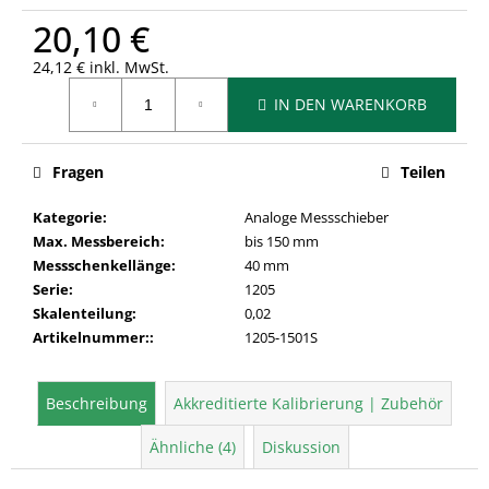
20,10 €
24,12 € inkl. MwSt.
Verkaufspreis:
IN DEN WARENKORB
Fragen
Teilen
Kategorie
:
Analoge Messschieber
Max. Messbereich
:
bis 150 mm
Messschenkellänge
:
40 mm
Serie
:
1205
Skalenteilung
:
0,02
Artikelnummer:
:
1205-1501S
Beschreibung
Akkreditierte Kalibrierung | Zubehör
Ähnliche (4)
Diskussion