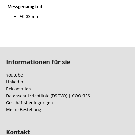
Messgenauigkeit
±0,03 mm
F
u
Informationen für sie
ß
z
Youtube
e
Linkedin
i
Reklamation
l
Datenschutzrichtlinie (DSGVO) | COOKIES
Geschäftsbedingungen
e
Meine Bestellung
Kontakt