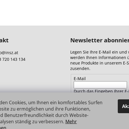
akt
Newsletter abonnie
Legen Sie Ihre E-Mail ein und 
o
@
insz.at
werden Ihnen Informationen 
3 720 143 134
neue Produkte in unserem E-
zusenden.
E-Mail
Durch das Eingeben Ihrer E-
Adresse stimmen Sie
den
Datenschutzbestimmungen 
den Cookies, um Ihnen ein komfortables Surfen
Ak
site zu ermöglichen und ihre Funktionen,
d Benutzerfreundlichkeit durch Website-
ANMELDEN
alysen ständig zu verbessern.
Mehr
nen