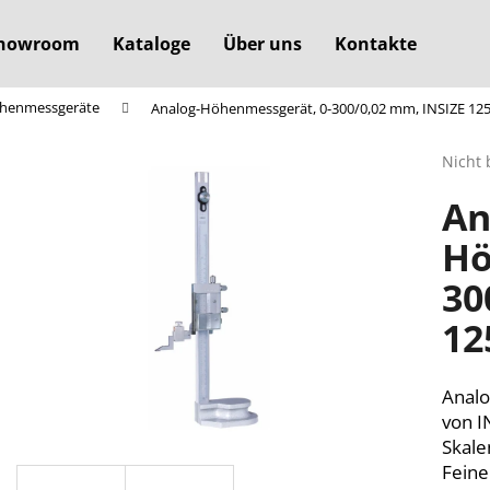
howroom
Kataloge
Über uns
Kontakte
henmessgeräte
Analog-Höhenmessgerät, 0-300/0,02 mm, INSIZE 12
Was suchen Sie?
Die
Nicht 
durchs
An
Produ
SUCHEN
ist
Hö
0,0
von
30
5
Wir empfehlen
Sterne
12
Anal
von I
Skale
Feine