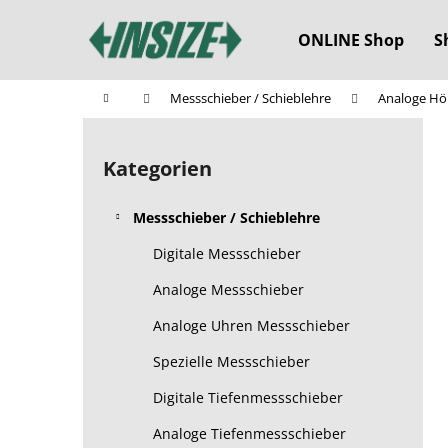
W
Zum
Inhalt
a
ONLINE Shop
S
springen
Zurück
Zurück
r
zum
zum
e
Startseite
Messschieber / Schieblehre
Analoge Hö
n
Einkaufen
Einkaufen
S
k
e
o
Kategorien
Kategorien
i
überspringen
r
t
b
Messschieber / Schieblehre
e
n
Digitale Messschieber
l
Analoge Messschieber
e
Analoge Uhren Messschieber
i
s
Spezielle Messschieber
t
Digitale Tiefenmessschieber
e
Analoge Tiefenmessschieber