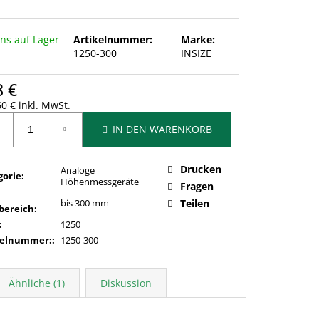
uns auf Lager
Artikelnummer:
Marke:
1250-300
INSIZE
8 €
0 € inkl. MwSt.
ufspreis:
IN DEN WARENKORB
Drucken
Analoge
gorie
:
Höhenmessgeräte
Fragen
bis 300 mm
Teilen
bereich
:
:
1250
kelnummer:
:
1250-300
Ähnliche (1)
Diskussion