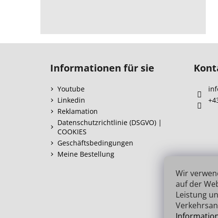
F
u
Informationen für sie
Kont
ß
z
Youtube
inf
e
Linkedin
+4
i
Reklamation
l
Datenschutzrichtlinie (DSGVO) |
COOKIES
e
Geschäftsbedingungen
Meine Bestellung
Wir verwen
auf der Web
Leistung un
Verkehrsan
Informatio