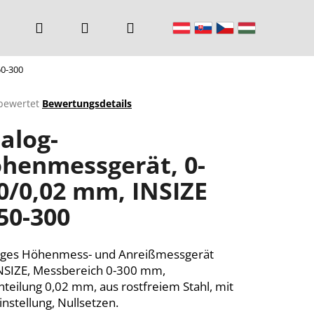
Suchen
Login
Warenkorb
50-300
bewertet
Bewertungsdetails
chnittliche
alog-
ktbewertung
henmessgerät, 0-
0/0,02 mm, INSIZE
n.
50-300
oges Höhenmess- und Anreißmessgerät
NSIZE, Messbereich 0-300 mm,
nteilung 0,02 mm, aus rostfreiem Stahl, mit
instellung, Nullsetzen.