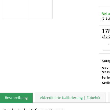
Bei 
(3 St)
17
213,6
Verka
Kate
Max.
Mess
Serie
Arti
Beschreibung
Akkreditierte Kalibrierung | Zubehör