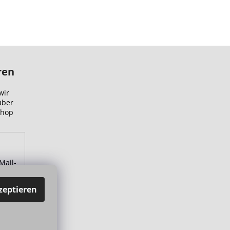
ren
wir
über
Shop
Mail-
zu.
zeptieren