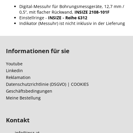
Digital-Messuhr für Bohrungsmessgeräte, 12,7 mm /
0,5“, mit flacher Rückwand,
INSIZE 2108-101F
Einstellringe -
INSIZE - Reihe 6312
Indikator (Messuhr) ist nicht inklusiv in der Lieferung
F
u
Informationen für sie
ß
z
Youtube
e
Linkedin
i
Reklamation
l
Datenschutzrichtlinie (DSGVO) | COOKIES
Geschäftsbedingungen
e
Meine Bestellung
Kontakt
info
@
insz.at