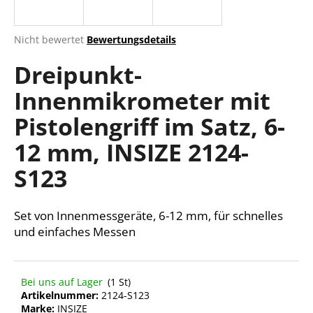
Die
Nicht bewertet
Bewertungsdetails
durchschnittliche
SUCHEN
Dreipunkt-
Produktbewertung
ist
Innenmikrometer mit
0,0
von
W
Pistolengriff im Satz, 6-
5
i
Sternen.
r
12 mm, INSIZE 2124-
e
S123
m
p
f
Set von Innenmessgeräte, 6-12 mm, für schnelles
e
und einfaches Messen
h
l
e
n
Bei uns auf Lager
(1 St)
Artikelnummer:
2124-S123
Marke:
INSIZE