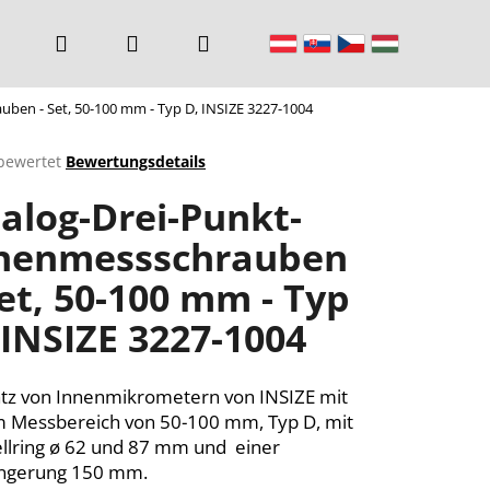
Suchen
Login
Warenkorb
ben - Set, 50-100 mm - Typ D, INSIZE 3227-1004
bewertet
Bewertungsdetails
chnittliche
alog-Drei-Punkt-
ktbewertung
nenmessschrauben
Set, 50-100 mm - Typ
n.
 INSIZE 3227-1004
atz von Innenmikrometern von INSIZE mit
 Messbereich von 50-100 mm, Typ D, mit
ellring ø 62 und 87 mm und einer
ängerung 150 mm.