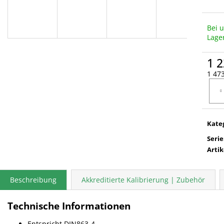
Bei 
Lage
1 2
1 473
Verka
Kate
Serie
Arti
Beschreibung
Akkreditierte Kalibrierung | Zubehör
Technische Informationen
Entspricht DIN863-4