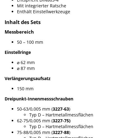
Mit integrierter Ratsche
Enthält Einstellwerkzeuge
Inhalt des Sets
Messbereich
50 – 100 mm
Einstellringe
⌀ 62 mm
⌀ 87 mm
Verlängerungsaufsatz
150 mm
Dreipunkt-Innenmessschrauben
50-63/0,005 mm
(
3227-63
)
Typ D – Hartmetallmessflächen
62-75/0,005 mm
(
3227-75)
Typ D – Hartmetallmessflächen
75-88/0,005 mm
(
3227-88
)