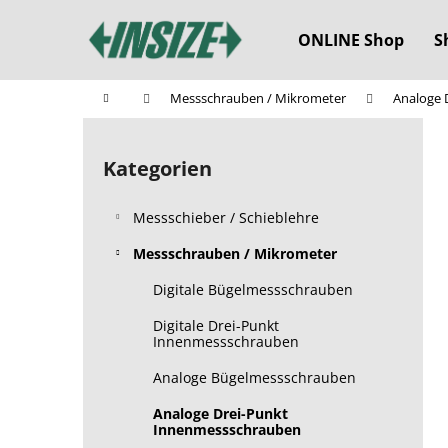
W
Zum
Inhalt
a
ONLINE Shop
S
springen
Zurück
Zurück
r
zum
zum
e
Startseite
Messschrauben / Mikrometer
Analoge 
n
Einkaufen
Einkaufen
S
k
e
o
Kategorien
Kategorien
i
überspringen
r
t
b
Messschieber / Schieblehre
e
n
Messschrauben / Mikrometer
l
Digitale Bügelmessschrauben
e
Digitale Drei-Punkt
i
Innenmessschrauben
s
Analoge Bügelmessschrauben
t
e
Analoge Drei-Punkt
Innenmessschrauben