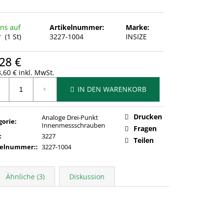
uns auf
Artikelnummer:
Marke:
r
(1 St)
3227-1004
INSIZE
28 €
,60 € inkl. MwSt.
ufspreis:
IN DEN WARENKORB
Drucken
Analoge Drei-Punkt
gorie
:
Innenmessschrauben
Fragen
:
3227
Teilen
kelnummer:
:
3227-1004
Ähnliche (3)
Diskussion