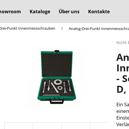
howroom
Kataloge
Über uns
Kontakte
Drei-Punkt Innenmessschrauben
Analog-Drei-Punkt-Innenmessschrau
Was suchen Sie?
Die
Nicht 
durchs
An
Produ
SUCHEN
ist
In
0,0
von
- 
5
Wir empfehlen
Sterne
D,
Ein S
einem
Einst
Verl