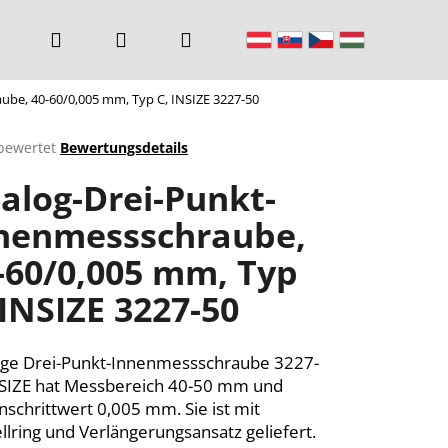
Suchen
Login
Warenkorb
be, 40-60/0,005 mm, Typ C, INSIZE 3227-50
bewertet
Bewertungsdetails
chnittliche
alog-Drei-Punkt-
ktbewertung
nenmessschraube,
-60/0,005 mm, Typ
n.
 INSIZE 3227-50
ge Drei-Punkt-Innenmessschraube 3227-
SIZE hat Messbereich 40-50 mm und
rnschrittwert 0,005 mm. Sie ist mit
ellring und Verlängerungsansatz geliefert.