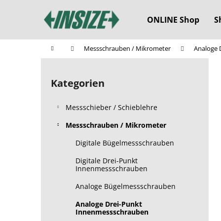
W
Zum
Inhalt
a
ONLINE Shop
S
springen
Zurück
Zurück
r
zum
zum
e
Startseite
Messschrauben / Mikrometer
Analoge 
n
Einkaufen
Einkaufen
S
k
e
o
Kategorien
Kategorien
i
überspringen
r
t
b
Messschieber / Schieblehre
e
n
Messschrauben / Mikrometer
l
Digitale Bügelmessschrauben
e
Digitale Drei-Punkt
i
Innenmessschrauben
s
Analoge Bügelmessschrauben
t
e
Analoge Drei-Punkt
Innenmessschrauben