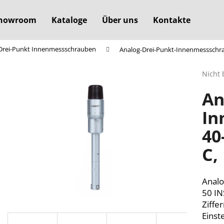
howroom
Kataloge
Über uns
Kontakte
Drei-Punkt Innenmessschrauben
Analog-Drei-Punkt-Innenmessschrau
Was suchen Sie?
Die
Nicht 
durchs
An
Produ
SUCHEN
ist
In
0,0
von
40
5
Wir empfehlen
Sterne
C,
Analo
50 IN
Ziffe
Einst