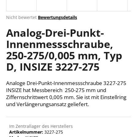
Die
Nicht bewertet
Bewertungsdetails
durchschnittliche
SUCHEN
Analog-Drei-Punkt-
Produktbewertung
ist
Innenmessschraube,
0,0
von
W
250-275/0,005 mm, Typ
5
i
Sternen.
r
D, INSIZE 3227-275
e
m
Analoge Drei-Punkt-Innenmessschraube 3227-275
p
f
INSIZE hat Messbereich 250-275 mm und
e
Ziffernschrittwert 0,005 mm. Sie ist mit Einstellring
h
und Verlängerungsansatz geliefert.
l
e
n
Im Zentrallager des Herstellers
Artikelnummer:
3227-275