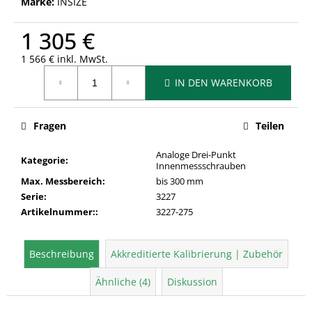
Marke:
INSIZE
1 305 €
1 566 € inkl. MwSt.
Verkaufspreis:
IN DEN WARENKORB
Fragen
Teilen
Analoge Drei-Punkt
Kategorie
:
Innenmessschrauben
Max. Messbereich
:
bis 300 mm
Serie
:
3227
Artikelnummer:
:
3227-275
Beschreibung
Akkreditierte Kalibrierung | Zubehör
Ähnliche (4)
Diskussion