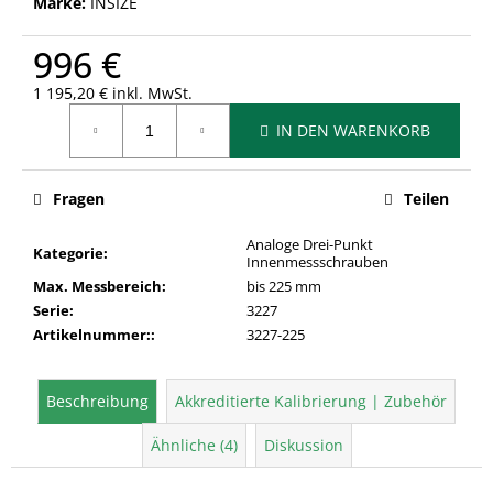
Marke:
INSIZE
996 €
1 195,20 € inkl. MwSt.
Verkaufspreis:
IN DEN WARENKORB
Fragen
Teilen
Analoge Drei-Punkt
Kategorie
:
Innenmessschrauben
Max. Messbereich
:
bis 225 mm
Serie
:
3227
Artikelnummer:
:
3227-225
Beschreibung
Akkreditierte Kalibrierung | Zubehör
Ähnliche (4)
Diskussion