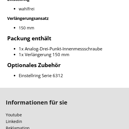
wahlfrei
Verlängerungsansatz
150 mm
Packung enthält
1x Analog-Drei-Punkt-Innenmessschraube
1x Verlängerung 150 mm
Optionales Zubehör
Einstellring Serie 6312
F
u
Informationen für sie
ß
z
Youtube
e
Linkedin
i
Reklamation