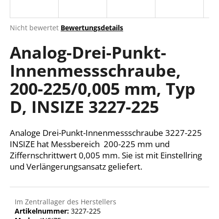
Die
Nicht bewertet
Bewertungsdetails
durchschnittliche
SUCHEN
Analog-Drei-Punkt-
Produktbewertung
ist
Innenmessschraube,
0,0
von
W
200-225/0,005 mm, Typ
5
i
Sternen.
r
D, INSIZE 3227-225
e
m
Analoge Drei-Punkt-Innenmessschraube 3227-225
p
f
INSIZE hat Messbereich 200-225 mm und
e
Ziffernschrittwert 0,005 mm. Sie ist mit Einstellring
h
und Verlängerungsansatz geliefert.
l
e
n
Im Zentrallager des Herstellers
Artikelnummer:
3227-225